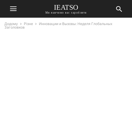
IEATSO
Ми навчимо вас заробляти
Додому
Різне
Инновации и Вызовы: Неделя Глобальных
Заголовков