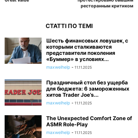
ресторанным критиком
СТАТТІ ПО ТЕМІ
Шесть финансовых ловушек, с
которыми сталкиваются
представители поколения
«Буммер» в условиях...
maxwelhelp
-
11.11.2025
Праздничный стол без ущерба
для бюджета: 6 замороженных
хитов Trader Joe’s...
maxwelhelp
-
11.11.2025
The Unexpected Comfort Zone of
ASMR Role-Play
maxwelhelp
-
11.11.2025