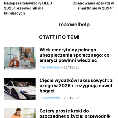
Najlepsze telewizory OLED
Opanowanie aparatu w
2025: przewodnik dla
smartfonie w 2024 r
kupujących
maxwelhelp
СТАТТІ ПО ТЕМІ
Wiek emerytalny pełnego
ubezpieczenia społecznego: co
emeryci powinni wiedzieć
maxwelhelp
-
28.11.2025
Cięcie wydatków luksusowych: z
czego w 2025 r. rezygnują nawet
bogaci
maxwelhelp
-
28.11.2025
Cztery proste kroki do
oszczędnego życia: przewodnik