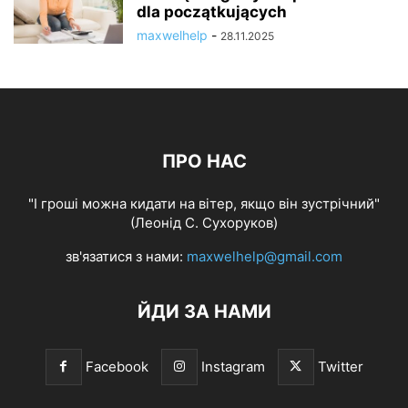
dla początkujących
maxwelhelp
-
28.11.2025
ПРО НАС
"І гроші можна кидати на вітер, якщо він зустрічний"
(Леонід С. Сухоруков)
зв'язатися з нами:
maxwelhelp@gmail.com
ЙДИ ЗА НАМИ
Facebook
Instagram
Twitter