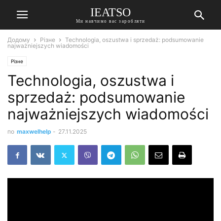
IEATSO
Ми навчимо вас заробляти
Додому
Різне
Technologia, oszustwa i sprzedaż: podsumowanie
najważniejszych wiadomości
Різне
Technologia, oszustwa i
sprzedaż: podsumowanie
najważniejszych wiadomości
по
maxwelhelp
-
27.11.2025