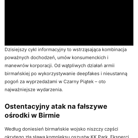
Dzisiejszy cykl informacyjny to wstrząsająca kombinacja
poważnych dochodzeń, umów konsumenckich i
manewrów korporacji. Od wątpliwych działań armii
birmańskiej po wykorzystywanie deepfakes i nieustanną
pogoń za wyprzedażami w Czarny Piątek – oto
najważniejsze wydarzenia.
Ostentacyjny atak na fałszywe
ośrodki w Birmie
Według doniesień birmańskie wojsko niszczy części
okrytego złą sławą kompleksu oszustw KK Park. Eksperci