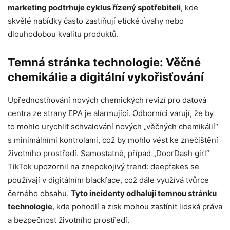
marketing podtrhuje cyklus řízený spotřebiteli
, kde
skvělé nabídky často zastiňují etické úvahy nebo
dlouhodobou kvalitu produktů.
Temná stránka technologie: Věčné
chemikálie a digitální vykořisťování
Upřednostňování nových chemických revizí pro datová
centra ze strany EPA je alarmující. Odborníci varují, že by
to mohlo urychlit schvalování nových „věčných chemikálií“
s minimálními kontrolami, což by mohlo vést ke znečištění
životního prostředí. Samostatně, případ „DoorDash girl“
TikTok upozornil na znepokojivý trend: deepfakes se
používají v digitálním blackface, což dále využívá tvůrce
černého obsahu.
Tyto incidenty odhalují temnou stránku
technologie
, kde pohodlí a zisk mohou zastínit lidská práva
a bezpečnost životního prostředí.