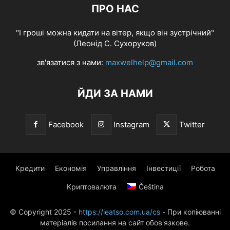
ПРО НАС
"І гроші можна кидати на вітер, якщо він зустрічний"
(Леонід С. Сухоруков)
зв'язатися з нами:
maxwelhelp@gmail.com
ЙДИ ЗА НАМИ
Facebook
Instagram
Twitter
Кредити
Економія
Управління
Інвестиції
Робота
Криптовалюта
Čeština
© Copyright 2025 -
https://ieatso.com.ua/cs
- При копіюванні
матеріалів посилання на сайт обов'язкове.