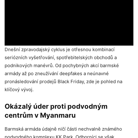
Dnešní zpravodajský cyklus je otřesnou kombinací
seriózních vyšetřování, spotřebitelských obchodů a
podnikových manévrů. Od pochybných akcí barmské
armády až po zneužívání deepfakes a neúnavné
pronásledování prodejů Black Friday, zde je pohled na
klíčový vývoj.
Okázalý úder proti podvodným
centrům v Myanmaru
Barmská armáda údajně ničí části nechvalně známého
podvodného komplexu KK Park. Odborníci se však