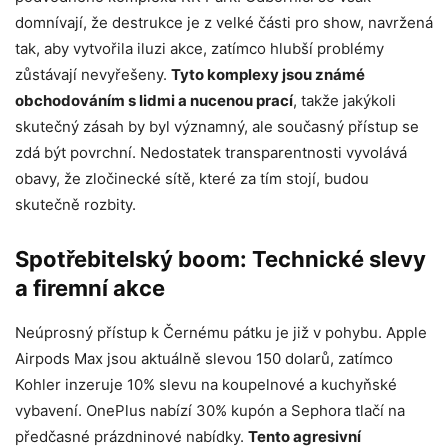
domnívají, že destrukce je z velké části pro show, navržená
tak, aby vytvořila iluzi akce, zatímco hlubší problémy
zůstávají nevyřešeny.
Tyto komplexy jsou známé
obchodováním s lidmi a nucenou prací
, takže jakýkoli
skutečný zásah by byl významný, ale současný přístup se
zdá být povrchní. Nedostatek transparentnosti vyvolává
obavy, že zločinecké sítě, které za tím stojí, budou
skutečně rozbity.
Spotřebitelský boom: Technické slevy
a firemní akce
Neúprosný přístup k Černému pátku je již v pohybu. Apple
Airpods Max jsou aktuálně slevou 150 dolarů, zatímco
Kohler inzeruje 10% slevu na koupelnové a kuchyňské
vybavení. OnePlus nabízí 30% kupón a Sephora tlačí na
předčasné prázdninové nabídky.
Tento agresivní