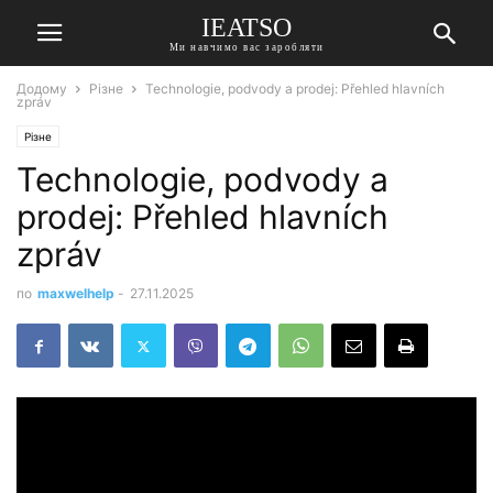
IEATSO
Ми навчимо вас заробляти
Додому
Різне
Technologie, podvody a prodej: Přehled hlavních
zpráv
Різне
Technologie, podvody a
prodej: Přehled hlavních
zpráv
по
maxwelhelp
-
27.11.2025