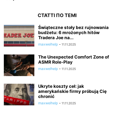
СТАТТІ ПО ТЕМІ
Świąteczne stoły bez rujnowania
budżetu: 6 mrożonych hitów
Tradera Joe na...
maxwelhelp
-
11.11.2025
The Unexpected Comfort Zone of
ASMR Role-Play
maxwelhelp
-
11.11.2025
Ukryte koszty ceł: jak
amerykańskie firmy próbują Cię
chronić
maxwelhelp
-
11.11.2025