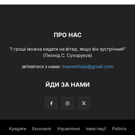
ПРО НАС
"І гроші можна кидати на вітер, якщо він зустрічний"
(Леонід С. Сухоруков)
зв'язатися з нами:
maxwelhelp@gmail.com
ЙДИ ЗА НАМИ
Кредити
Економія
Управління
Інвестиції
Робота