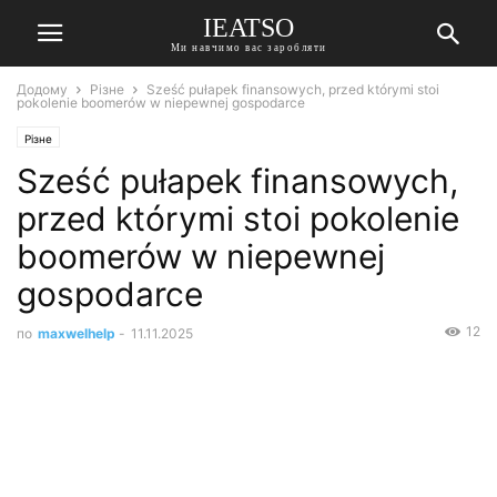
IEATSO
Ми навчимо вас заробляти
Додому
Різне
Sześć pułapek finansowych, przed którymi stoi
pokolenie boomerów w niepewnej gospodarce
Різне
Sześć pułapek finansowych,
przed którymi stoi pokolenie
boomerów w niepewnej
gospodarce
12
по
maxwelhelp
-
11.11.2025