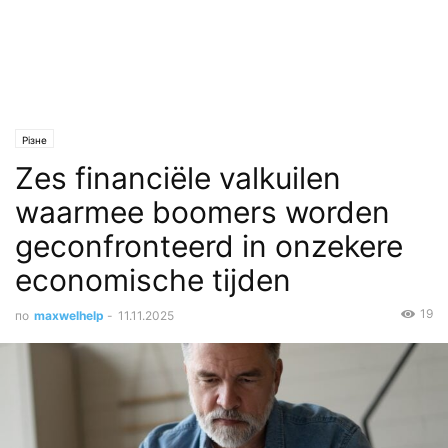
Різне
Zes financiële valkuilen
waarmee boomers worden
geconfronteerd in onzekere
economische tijden
19
по
maxwelhelp
-
11.11.2025