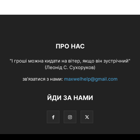
ПРО НАС
"І гроші можна кидати на вітер, якщо він зустрічний"
(Леонід С. Сухоруков)
зв'язатися з нами:
maxwelhelp@gmail.com
ЙДИ ЗА НАМИ