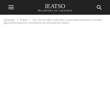
IEATSO
Ми навчимо вас заробляти
Додому
Різне
Zes financiële valkuilen waarmee boomers worden
geconfronteerd in onzekere economische tijden