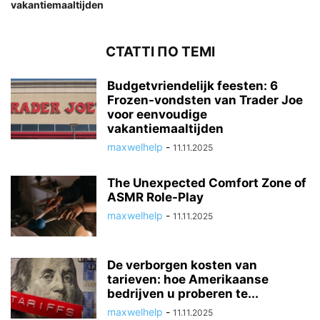
vakantiemaaltijden
СТАТТІ ПО ТЕМІ
Budgetvriendelijk feesten: 6
Frozen-vondsten van Trader Joe
voor eenvoudige
vakantiemaaltijden
maxwelhelp
-
11.11.2025
The Unexpected Comfort Zone of
ASMR Role-Play
maxwelhelp
-
11.11.2025
De verborgen kosten van
tarieven: hoe Amerikaanse
bedrijven u proberen te...
maxwelhelp
-
11.11.2025