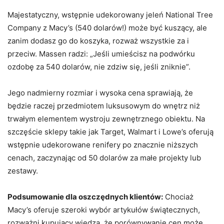
Majestatyczny, wstępnie udekorowany jeleń National Tree
Company z Macy’s (540 dolarów!) może być kuszący, ale
zanim dodasz go do koszyka, rozważ wszystkie za i
przeciw. Massen radzi: „Jeśli umieścisz na podwórku
ozdobę za 540 dolarów, nie zdziw się, jeśli zniknie”.
Jego nadmierny rozmiar i wysoka cena sprawiają, że
będzie raczej przedmiotem luksusowym do wnętrz niż
trwałym elementem wystroju zewnętrznego obiektu. Na
szczęście sklepy takie jak Target, Walmart i Lowe’s oferują
wstępnie udekorowane renifery po znacznie niższych
cenach, zaczynając od 50 dolarów za małe projekty lub
zestawy.
Podsumowanie dla oszczędnych klientów:
Chociaż
Macy’s oferuje szeroki wybór artykułów świątecznych,
rozważni kupujący wiedzą, że porównywanie cen może