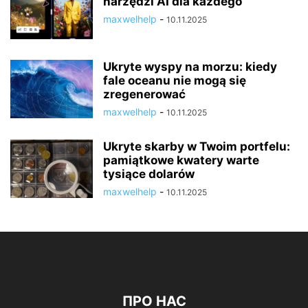
narzędzi AI dla każdego
maxwelhelp
-
10.11.2025
Ukryte wyspy na morzu: kiedy
fale oceanu nie mogą się
zregenerować
maxwelhelp
-
10.11.2025
Ukryte skarby w Twoim portfelu:
pamiątkowe kwatery warte
tysiące dolarów
maxwelhelp
-
10.11.2025
ПРО НАС