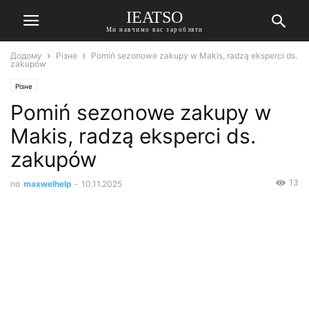
IEATSO
Ми навчимо вас заробляти
Додому
Різне
Pomiń sezonowe zakupy w Makis, radzą eksperci ds.
zakupów
Різне
Pomiń sezonowe zakupy w
Makis, radzą eksperci ds.
zakupów
13
по
maxwelhelp
-
10.11.2025