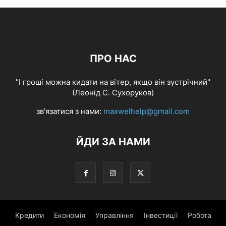
ПРО НАС
"І гроші можна кидати на вітер, якщо він зустрічний"
(Леонід С. Сухоруков)
зв'язатися з нами:
maxwelhelp@gmail.com
ЙДИ ЗА НАМИ
Кредити
Економія
Управління
Інвестиції
Робота