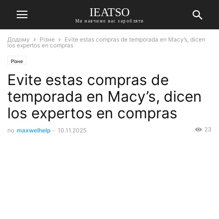
IEATSO
Ми навчимо вас заробляти
Додому
Різне
Evite estas compras de temporada en Macy’s, dicen
los expertos en compras
Різне
Evite estas compras de
temporada en Macy’s, dicen
los expertos en compras
23
по
maxwelhelp
-
10.11.2025