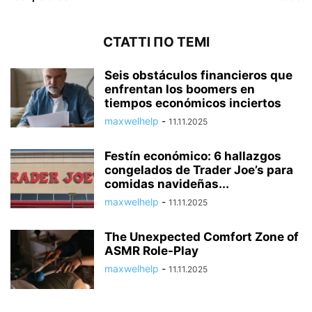
СТАТТІ ПО ТЕМІ
Seis obstáculos financieros que
enfrentan los boomers en
tiempos económicos inciertos
maxwelhelp
-
11.11.2025
Festín económico: 6 hallazgos
congelados de Trader Joe’s para
comidas navideñas...
maxwelhelp
-
11.11.2025
The Unexpected Comfort Zone of
ASMR Role-Play
maxwelhelp
-
11.11.2025