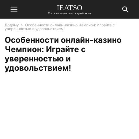
IEATSO
Ми навчимо вас заробляти
Додому
Особенности онлайн-казино Чемпион: Играйте с
уверенностью и удовольствием!
Особенности онлайн-казино
Чемпион: Играйте с
уверенностью и
удовольствием!