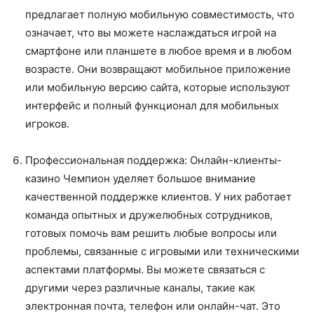
предлагает полную мобильную совместимость, что
означает, что вы можете наслаждаться игрой на
смартфоне или планшете в любое время и в любом
возрасте. Они возвращают мобильное приложение
или мобильную версию сайта, которые используют
интерфейс и полный функционал для мобильных
игроков.
Профессиональная поддержка: Онлайн-клиенты-
казино Чемпион уделяет большое внимание
качественной поддержке клиентов. У них работает
команда опытных и дружелюбных сотрудников,
готовых помочь вам решить любые вопросы или
проблемы, связанные с игровыми или техническими
аспектами платформы. Вы можете связаться с
другими через различные каналы, такие как
электронная почта, телефон или онлайн-чат. Это