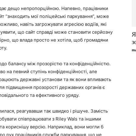
лядає дещо непропорційною. Напевно, працівники
т “знаходить мої поліцейські паркування”, може
можливо, навіть загрожувати агресією водіїв, які
 уявити, що сайт справді може становити серйозну
Я
вірно, що влада просто не хотіла, щоб громадяни
з
ту.
ma
до балансу між прозорістю та конфіденційністю.
во на певний ступінь конфіденційності, але
працюють державні установи та як вони впливають
для підвищення прозорості державних органів є
овідального та ефективного уряду.
лася, реагувавши так швидко і рішуче. Замість
обувати співпрацювати з Riley Wals та іншими
а кориснішу версію. Наприклад, вони могли б
ро рух працівників служби паркування, що не