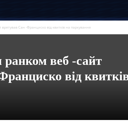
 врятував Сан -Франциско від квитків на паркування
 ранком веб -сайт
Франциско від квитків