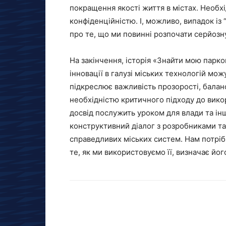
покращення якості життя в містах. Необх
конфіденційністю. І, можливо, випадок із 
про те, що ми повинні розпочати серйозну
На закінчення, історія «Знайти мою парк
інновації в галузі міських технологій мож
підкреслює важливість прозорості, балан
необхідністю критичного підходу до вико
досвід послужить уроком для влади та інш
конструктивний діалог з розробниками т
справедливих міських систем. Нам потрібн
те, як ми використовуємо її, визначає йог