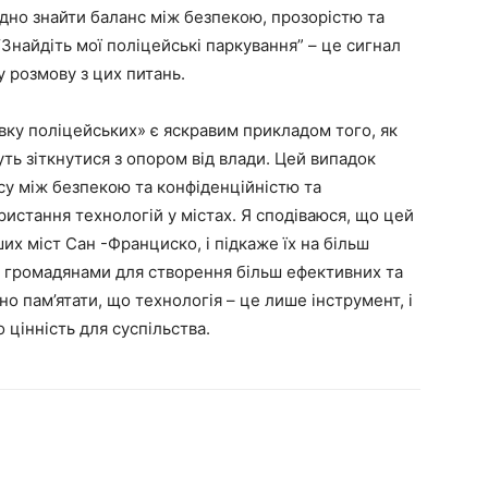
ідно знайти баланс між безпекою, прозорістю та
“Знайдіть мої поліцейські паркування” – це сигнал
 розмову з цих питань.
овку поліцейських» є яскравим прикладом того, як
уть зіткнутися з опором від влади. Цей випадок
су між безпекою та конфіденційністю та
ристання технологій у містах. Я сподіваюся, що цей
их міст Сан -Франциско, і підкаже їх на більш
а громадянами для створення більш ефективних та
о пам’ятати, що технологія – це лише інструмент, і
о цінність для суспільства.