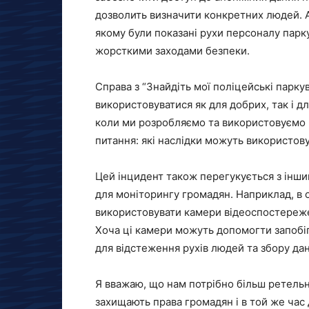
дозволить визначити конкретних людей. А
якому були показані рухи персоналу парку
жорсткими заходами безпеки.
Справа з “Знайдіть мої поліцейські парку
використовуватися як для добрих, так і д
коли ми розробляємо та використовуємо н
питання: які наслідки можуть використову
Цей інцидент також перегукується з інши
для моніторингу громадян. Наприклад, в о
використовувати камери відеоспостереже
Хоча ці камери можуть допомогти запобі
для відстеження рухів людей та збору дан
Я вважаю, що нам потрібно більш ретельн
захищають права громадян і в той же час