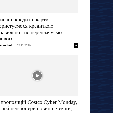
игідні кредитні карти:
ористуємося кредиткою
равильно і не переплачуємо
айвого
xwelhelp
-
02.12.2020
0
 пропозицій Costco Cyber ​​​​Monday,
а які пенсіонери повинні чекати,