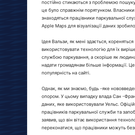
постійно стикаються з проблемою пошуку
це було справжнім порятунком. Власники а
знаходяться працівники паркувальної слу
Apple Maps для візуалізації даних зробил
Ідея Вальзи, як мені здається, кореняться
використовувати технологію для їх виріше
службою паркування, а скоріше як людина, 
надати громадянам більше інформації. Це
популярність на сайті.
Однак, як ми знаємо, будь -яке нововведе
опором. У цьому випадку влада Сан -Фра
даних, яке використовували Уельс. Офіці
працівників паркувальної служби та запо
заявив, що він вітає використання технол
переконатися, що працівники можуть без