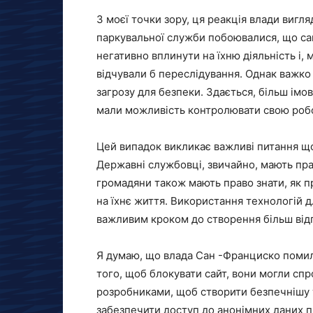
З моєї точки зору, ця реакція влади виг
паркувальної служби побоювалися, що сай
негативно вплинути на їхню діяльність і, 
відчували б переслідування. Однак важко
загрозу для безпеки. Здається, більш імо
мали можливість контролювати свою робо
Цей випадок викликає важливі питання що
Державні службовці, звичайно, мають пра
громадяни також мають право знати, як 
на їхнє життя. Використання технологій 
важливим кроком до створення більш відп
Я думаю, що влада Сан -Франциско помили
того, щоб блокувати сайт, вони могли спр
розробниками, щоб створити безпечнішу т
забезпечити доступ до анонімних даних п