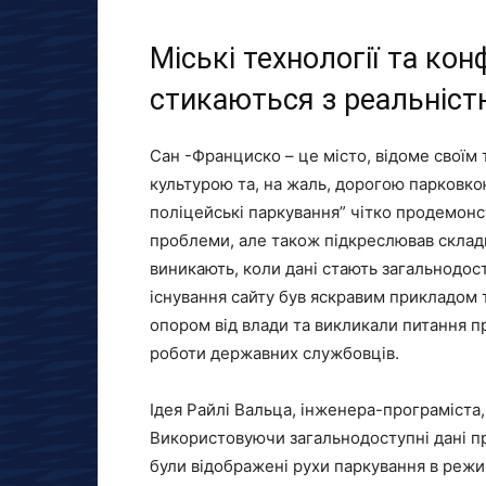
Міські технології та кон
стикаються з реальніст
Сан -Франциско – це місто, відоме своїм
культурою та, на жаль, дорогою парковко
поліцейські паркування” чітко продемонс
проблеми, але також підкреслював складні
виникають, коли дані стають загальнодос
існування сайту був яскравим прикладом т
опором від влади та викликали питання п
роботи державних службовців.
Ідея Райлі Вальца, інженера-програміста,
Використовуючи загальнодоступні дані про
були відображені рухи паркування в реж