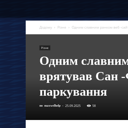
Додому
Різне
Одним славним ранком веб -сайт
Різне
Одним славним
врятував Сан -
паркування
25.09.2025
58
по
maxwelhelp
-