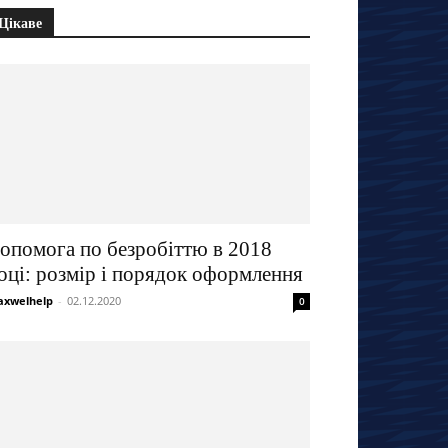
Цікаве
опомога по безробіттю в 2018
оці: розмір і порядок оформлення
xwelhelp
-
02.12.2020
0