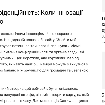
фіденційність: Коли інновації
В
ю
к
п
 технологічним інноваціям, його яскравою
з
ю. Нещодавній поява веб -сайту “Знайти мої
ma
трував потенціал технологій вирішувати міські
 питання конфіденційності та органів влади, які
тупними. Цей короткий, але бурхливий період
ого, як навіть найгірші наміри можуть зіткнутися з
ро баланс між зручністю для громадян та безпекою
 який створив цей веб-сайт, була геніальною.
5
 випущені штрафи, він зміг створити карту, на якій
н
имі реального часу. Для мешканців Сан -Франциско