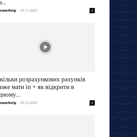
...
xwelhelp
-
03.11.2025
0
кільки розрахункових рахунків
оже мати іп + як відкрити в
дному...
xwelhelp
-
02.12.2020
0