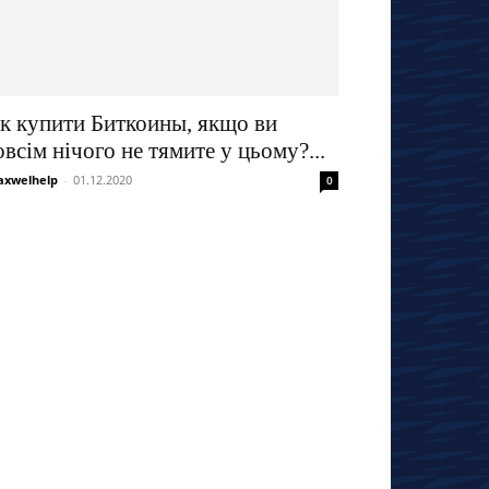
к купити Биткоины, якщо ви
овсім нічого не тямите у цьому?...
xwelhelp
-
01.12.2020
0