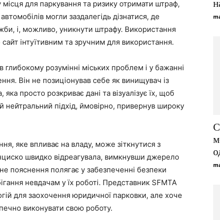
на
 місця для паркування та ризику отримати штраф,
втомобілів могли заздалегідь дізнатися, де
ma
жби, і, можливо, уникнути штрафу. Використання
о сайт інтуїтивним та зручним для використання.
 в глибокому розумінні міських проблем і у бажанні
ння. Він не позиціонував себе як винищувач із
яка просто розкриває дані та візуалізує їх, щоб
й нейтральний підхід, ймовірно, привернув широку
С
м
ння, яке впливає на владу, може зіткнутися з
о
нциско швидко відреагувала, вимкнувши джерело
ma
йне пояснення полягає у забезпеченні безпеки
бігання невдачам у їх роботі. Представник SFMTA
огій для заохочення юридичної парковки, але хоче
печно виконувати свою роботу.