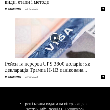
види, етапи і методи
maxwelhelp
-
02.12.2020
0
Рейси та перерва UPS 3800 доларів: як
декларація Трампа H-1B панікована...
maxwelhelp
-
23.09.2025
0
"І гроші можна кидати на вітер, якщо він
зустрічний" (Леонід С. Сухоруков)