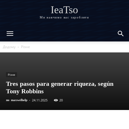
IeaTso
Ми навчимо вас заробляти
Додому
Різне
Різне
Tres pasos para generar riqueza, según
Tony Robbins
24.11.2025
20
по
maxwelhelp
-