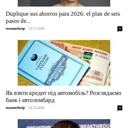
Duplique sus ahorros para 2026: el plan de seis
pasos de...
maxwelhelp
-
27.11.2025
0
Як взяти кредит під автомобіль? Розглядаємо
банк і автоломбард
maxwelhelp
-
02.12.2020
0