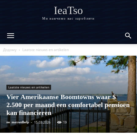
IeaTso
Ми навчимо вас заробляти
Додому
Laatste nieuws en artikelen
Laatste nieuws en artikelen
Vier Amerikaanse Boomtowns waar $
2.500 per maand een comfortabel pensioen
kan financieren
15.03.2026
19
по
maxwelhelp
-