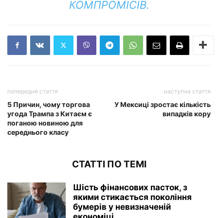
КОМПРОМІСІВ.
попередня стаття
наступна стаття
5 Причин, чому торгова
У Мексиці зростає кількість
угода Трампа з Китаєм є
випадків кору
поганою новиною для
середнього класу
СТАТТІ ПО ТЕМІ
Шість фінансових пасток, з
якими стикається покоління
бумерів у невизначеній
економіці