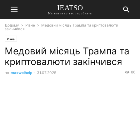
IEATSO
Ми навчимо вас заробляти
Додому
Різне
Медовий місяць Трампа та криптовалюти
закінчився
Різне
Медовий місяць Трампа та
криптовалюти закінчився
86
по
maxwelhelp
-
31.07.2025