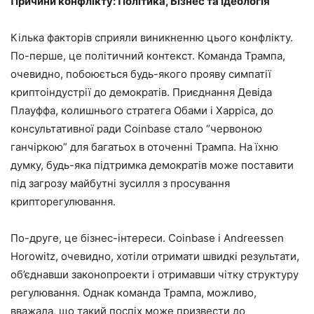
Причини конфлікту: Політика, Бізнес та ідеологія
Кілька факторів сприяли виникненню цього конфлікту.
По-перше, це політичний контекст. Команда Трампа,
очевидно, побоюється будь-якого прояву симпатії
криптоіндустрії до демократів. Приєднання Девіда
Плауффа, колишнього стратега Обами і Харріса, до
консультативної ради Coinbase стало “червоною
ганчіркою” для багатьох в оточенні Трампа. На їхню
думку, будь-яка підтримка демократів може поставити
під загрозу майбутні зусилля з просування
крипторегулювання.
По-друге, це бізнес-інтереси. Coinbase і Andreessen
Horowitz, очевидно, хотіли отримати швидкі результати,
об’єднавши законопроекти і отримавши чітку структуру
регулювання. Однак команда Трампа, можливо,
вважала, що такий поспіх може призвести до