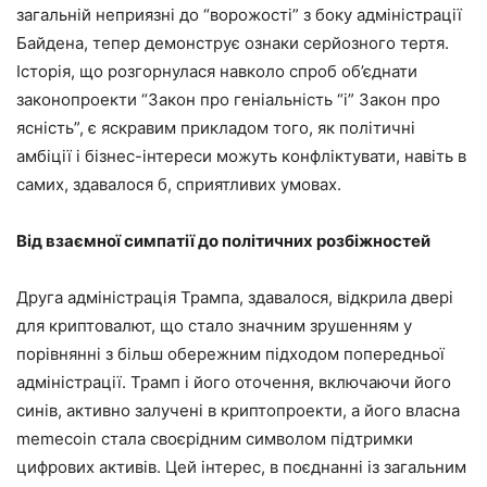
загальній неприязні до “ворожості” з боку адміністрації
Байдена, тепер демонструє ознаки серйозного тертя.
Історія, що розгорнулася навколо спроб об’єднати
законопроекти “Закон про геніальність “і” Закон про
ясність”, є яскравим прикладом того, як політичні
амбіції і бізнес-інтереси можуть конфліктувати, навіть в
самих, здавалося б, сприятливих умовах.
Від взаємної симпатії до політичних розбіжностей
Друга адміністрація Трампа, здавалося, відкрила двері
для криптовалют, що стало значним зрушенням у
порівнянні з більш обережним підходом попередньої
адміністрації. Трамп і його оточення, включаючи його
синів, активно залучені в криптопроекти, а його власна
memecoin стала своєрідним символом підтримки
цифрових активів. Цей інтерес, в поєднанні із загальним