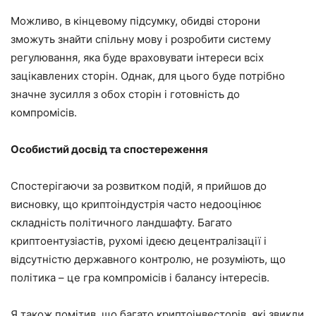
Можливо, в кінцевому підсумку, обидві сторони
зможуть знайти спільну мову і розробити систему
регулювання, яка буде враховувати інтереси всіх
зацікавлених сторін. Однак, для цього буде потрібно
значне зусилля з обох сторін і готовність до
компромісів.
Особистий досвід та спостереження
Спостерігаючи за розвитком подій, я прийшов до
висновку, що криптоіндустрія часто недооцінює
складність політичного ландшафту. Багато
криптоентузіастів, рухомі ідеєю децентралізації і
відсутністю державного контролю, не розуміють, що
політика – це гра компромісів і балансу інтересів.
Я також помітив, що багато криптоінвесторів, які звикли