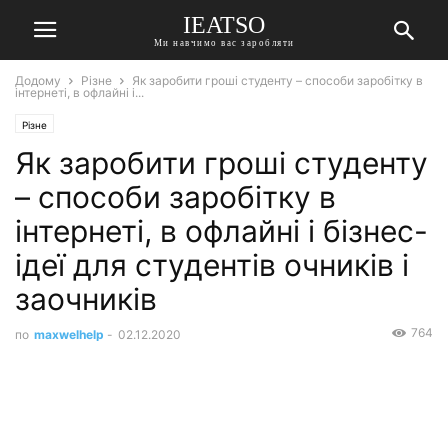
IEATSO
Ми навчимо вас заробляти
Додому
Різне
Як заробити гроші студенту – способи заробітку в
інтернеті, в офлайні і...
Різне
Як заробити гроші студенту
– способи заробітку в
інтернеті, в офлайні і бізнес-
ідеї для студентів очників і
заочників
764
по
maxwelhelp
-
02.12.2020