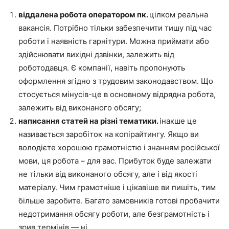
віддалена робота оператором пк.
цілком реальна
вакансія. Потрібно тільки забезпечити тишу під час
роботи і наявність гарнітури. Можна приймати або
здійснювати вихідні дзвінки, залежить від
роботодавця. Є компанії, навіть пропонують
оформлення згідно з трудовим законодавством. Що
стосується мінусів-це в основному відрядна робота,
залежить від виконаного обсягу;
написання статей на різні тематики.
інакше це
називається заробіток на копірайтингу. Якщо ви
володієте хорошою грамотністю і знанням російської
мови, ця робота – для вас. Прибуток буде залежати
не тільки від виконаного обсягу, але і від якості
матеріалу. Чим грамотніше і цікавіше ви пишіть, тим
більше заробите. Багато замовників готові пробачити
недотримання обсягу роботи, але безграмотність і
зрив термінів — ні.