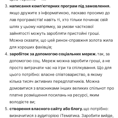
написання комп’ютерних програм під замовлення.
якщо дружите з інформатикою, ласкаво просимо до
лав програмістів! навіть ті, хто тільки починає свій
шлях у цьому напрямку, за умови часткової
зайнятості можуть заробляти пристойні гроші.
Можна сказати, що цей ринок-справжня золота жила
для хороших фахівців;
заробіток за допомогою соціальних мереж.
так, за
допомогою соц. Мереж можна заробити гроші, а не
просто витрачати час на ігри та спілкування. Що для
цього потрібно: власне співтовариство, в якому
кілька тисяч активних передплатників. Можна
домовитися з власниками інших великих спільнот про
платне розміщення посилань на ресурсі, яким
володієте ви;
створення власного сайту або блогу.
що потрібно:
визначитися з аудиторією іТематика. Заробити вийде,