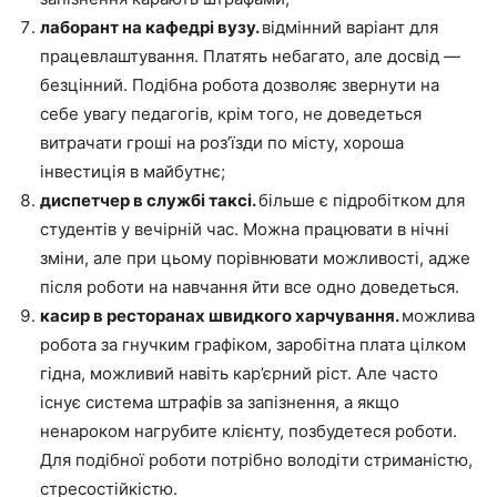
лаборант на кафедрі вузу.
відмінний варіант для
працевлаштування. Платять небагато, але досвід —
безцінний. Подібна робота дозволяє звернути на
себе увагу педагогів, крім того, не доведеться
витрачати гроші на роз’їзди по місту, хороша
інвестиція в майбутнє;
диспетчер в службі таксі.
більше є підробітком для
студентів у вечірній час. Можна працювати в нічні
зміни, але при цьому порівнювати можливості, адже
після роботи на навчання йти все одно доведеться.
касир в ресторанах швидкого харчування.
можлива
робота за гнучким графіком, заробітна плата цілком
гідна, можливий навіть кар’єрний ріст. Але часто
існує система штрафів за запізнення, а якщо
ненароком нагрубите клієнту, позбудетеся роботи.
Для подібної роботи потрібно володіти стриманістю,
стресостійкістю.