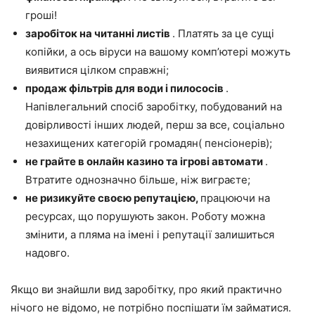
гроші!
заробіток на читанні листів
. Платять за це сущі
копійки, а ось віруси на вашому комп’ютері можуть
виявитися цілком справжні;
продаж фільтрів для води і пилососів
.
Напівлегальний спосіб заробітку, побудований на
довірливості інших людей, перш за все, соціально
незахищених категорій громадян( пенсіонерів);
не грайте в онлайн казино та ігрові автомати
.
Втратите однозначно більше, ніж виграєте;
не ризикуйте своєю репутацією,
працюючи на
ресурсах, що порушують закон. Роботу можна
змінити, а пляма на імені і репутації залишиться
надовго.
Якщо ви знайшли вид заробітку, про який практично
нічого не відомо, не потрібно поспішати їм займатися.