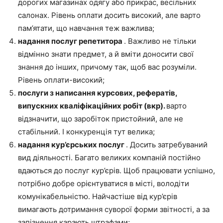
дорогих магазинах одягу або прикрас, весільних
салонах. Рівень оплати досить високий, але варто
пам’ятати, що навчання теж важлива;
надання послуг репетитора
. Важливо не тільки
відмінно знати предмет, а й вміти доносити свої
знання до інших, причому так, щоб вас розуміли.
Рівень оплати-високий;
послуги з написання курсових, рефератів,
випускних кваліфікаційних робіт (вкр).
варто
відзначити, що заробіток пристойний, але не
стабільний. І конкуренція тут велика;
надання кур’єрських послуг
. Досить затребуваний
вид діяльності. Багато великих компаній постійно
вдаються до послуг кур’єрів. Щоб працювати успішно,
потрібно добре орієнтуватися в місті, володіти
комунікабельністю. Найчастіше від кур’єрів
вимагають дотримання суворої форми звітності, а за
запізнення карають штрафами;