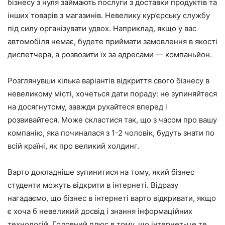
бізнесу з нуля займають послуги з доставки продуктів та
інших товарів з магазинів. Невелику кур’єрську службу
під силу організувати удвох. Наприклад, якщо у вас
автомобіля немає, будете приймати замовлення в якості
диспетчера, а розвозити їх за адресами — компаньйон.
Розглянувши кілька варіантів відкриття свого бізнесу в
невеликому місті, хочеться дати пораду: не зупиняйтеся
на досягнутому, завжди рухайтеся вперед і
розвивайтеся. Може скластися так, що з часом про вашу
компанію, яка починалася з 1-2 чоловік, будуть знати по
всій країні, як про великий холдинг.
Варто докладніше зупинитися на тому, який бізнес
студенти можуть відкрити в інтернеті. Відразу
нагадаємо, що бізнес в інтернеті варто відкривати, якщо
є хоча б невеликий досвід і знання інформаційних
технологій. Головний плюс в тому, що інтернет-це те