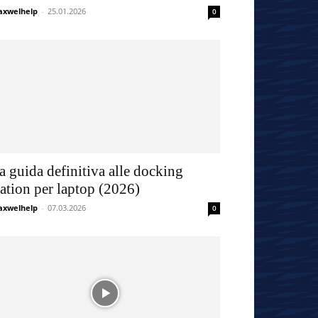
xwelhelp
-
25.01.2026
0
a guida definitiva alle docking
tation per laptop (2026)
xwelhelp
-
07.03.2026
0