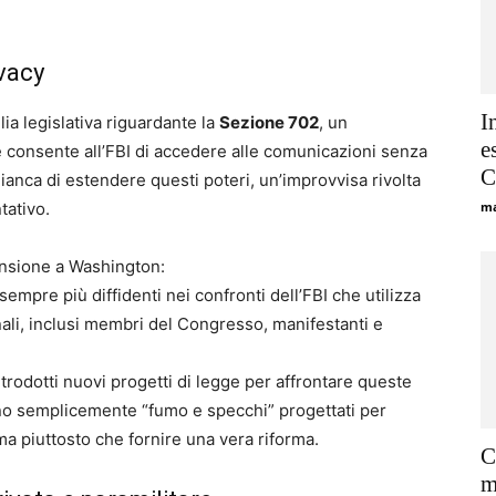
ivacy
I
ia legislativa riguardante la
Sezione 702
, un
e
consente all’FBI di accedere alle comunicazioni senza
C
ianca di estendere questi poteri, un’improvvisa rivolta
tativo.
ma
ensione a Washington:
 sempre più diffidenti nei confronti dell’FBI che utilizza
nali, inclusi membri del Congresso, manifestanti e
trodotti nuovi progetti di legge per affrontare queste
ono semplicemente “fumo e specchi” progettati per
a piuttosto che fornire una vera riforma.
C
m