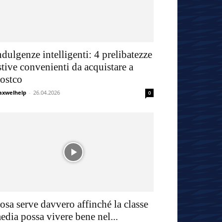
ndulgenze intelligenti: 4 prelibatezze
stive convenienti da acquistare a
ostco
xwelhelp
-
26.04.2026
0
osa serve davvero affinché la classe
edia possa vivere bene nel...