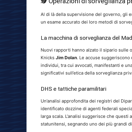
🕵️ Operazioni di sorveglianza p
Al di là della supervisione del governo, gli e
un esame accurato dei loro metodi di sorveg
La macchina di sorveglianza del Ma
Nuovi rapporti hanno alzato il sipario sulle 
Knicks
Jim Dolan
. Le accuse suggeriscono un
individui, tra cui avvocati, manifestanti e u
significativi sull’etica della sorveglianza pri
DHS e tattiche paramilitari
Un’analisi approfondita dei registri del Dip
identificato dozzine di agenti federali speci
larga scala. L’analisi suggerisce che questi ag
statunitensi, segnando uno dei più grandi dis