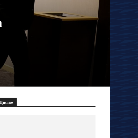
n
Цікаве