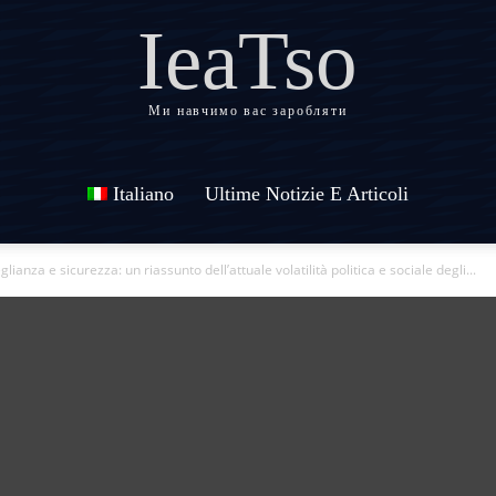
IeaTso
Ми навчимо вас заробляти
Italiano
Ultime Notizie E Articoli
glianza e sicurezza: un riassunto dell’attuale volatilità politica e sociale degli...