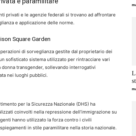
rivata e paramilitare
ma
nti privati e le agenzie federali si trovano ad affrontare
lianza e applicazione delle norme.
dison Square Garden
operazioni di sorveglianza gestite dal proprietario dei
 sofisticato sistema utilizzato per rintracciare vari
na donna transgender, sollevando interrogativi
L
vata nei luoghi pubblici.
s
ma
artimento per la Sicurezza Nazionale (DHS) ha
alizzati coinvolti nella repressione dell’immigrazione su
enti hanno utilizzato la forza contro i civili
piegamenti in stile paramilitare nella storia nazionale.