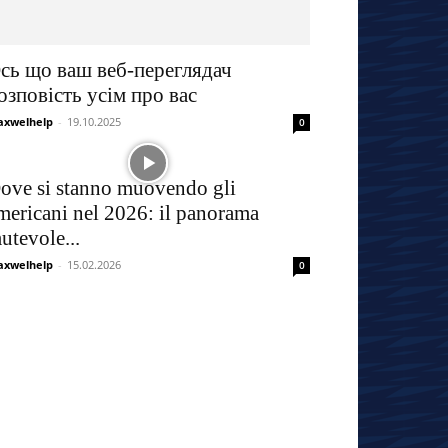
сь що ваш веб-переглядач
озповість усім про вас
xwelhelp
-
19.10.2025
0
ove si stanno muovendo gli
mericani nel 2026: il panorama
utevole...
xwelhelp
-
15.02.2026
0