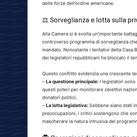
delle forze dell’ordine americane.
⚖️ Sorveglianza e lotta sulla pr
Alla Camera si è svolta un’importante battagl
controverso programma di sorveglianza che 
mandato. Nonostante i tentativi della Casa B
dei legislatori repubblicani ha bloccato il ten
Questo conflitto evidenzia una crescente t
–
La questione principale:
I legislatori sono
questi poteri per monitorare obiettivi nazio
donatori politici.
–
La lotta legislativa:
Sebbene siano stati in
preoccupazioni, i critici sostengono che s
mascherare la natura intrusiva del programm