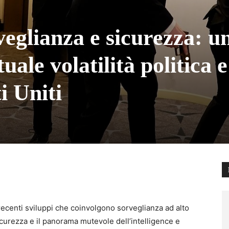
veglianza e sicurezza: u
uale volatilità politica e
ti Uniti
recenti sviluppi che coinvolgono sorveglianza ad alto
a sicurezza e il panorama mutevole dell’intelligence e