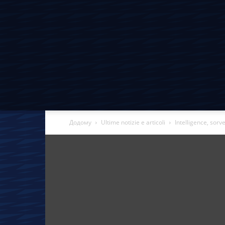
Додому
Ultime notizie e articoli
Intelligence, sorve