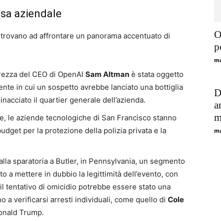
esa aziendale
О
 si trovano ad affrontare un panorama accentuato di
р
ma
rezza del CEO di OpenAI
Sam Altman
è stata oggetto
ente in cui un sospetto avrebbe lanciato una bottiglia
D
acciato il quartier generale dell’azienda.
a
m
ce, le aziende tecnologiche di San Francisco stanno
dget per la protezione della polizia privata e la
ma
alla sparatoria a Butler, in Pennsylvania, un segmento
 a mettere in dubbio la legittimità dell’evento, con
il tentativo di omicidio potrebbe essere stato una
 a verificarsi arresti individuali, come quello di
Cole
Donald Trump.