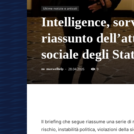
Ultime notizie e articoli
Intelligence, sor
riassunto dell’att
sociale degli Sta
28.04.2026
9
по
maxwelhelp
-
Il briefing che segue riassume una serie di 
rischio, instabilità politica, violazioni dell