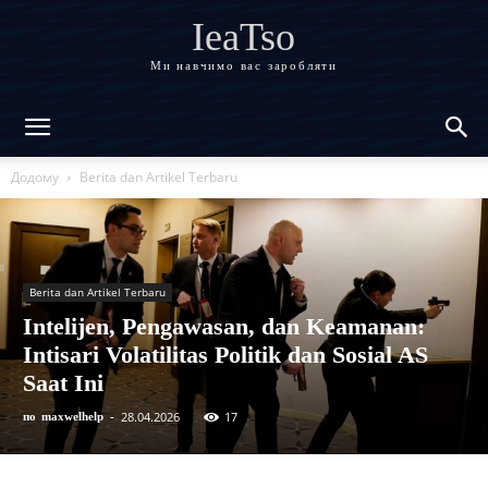
IeaTso
Ми навчимо вас заробляти
Додому
Berita dan Artikel Terbaru
Berita dan Artikel Terbaru
Intelijen, Pengawasan, dan Keamanan:
Intisari Volatilitas Politik dan Sosial AS
Saat Ini
28.04.2026
17
по
maxwelhelp
-