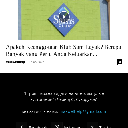
Apakah Keanggotaan Klub Sam Layak? Berapa
Banyak yang Perlu Anda Keluarkan...
maxwelhelp
-
16.03.2026
0
"І гроші можна кидати на вітер, якщо він
зустрічний" (Леонід С. Сухоруков)
зв'язатися з нами:
maxwelhelp@gmail.com
Facebook
Instagram
Twitter