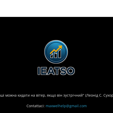
оші можна кидати на вітер, якщо він зустрічний" (Леонід С. Сухо
Contattaci:
maxwelhelp@gmail.com