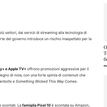
ù settori, dai servizi di streaming alla tecnologia di
parte del governo introduce un rischio inaspettato per la
О
T
б
ma
y+ e Apple TV+
offrono promozioni aggressive per il
gno di nota, con una forte spinta di contenuti che
erbolts
e
Something Wicked This Way Comes
.
e scontati. La
famiglia Pixel 10
è scontata su Amazon,