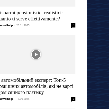
isparmi pensionistici realistici:
uanto ti serve effettivamente?
xwelhelp
-
28.11.2025
0
 автомобільний експерт: Топ-5
озкішних автомобілів, які не варті
омісячного платежу
xwelhelp
-
15.09.2025
0