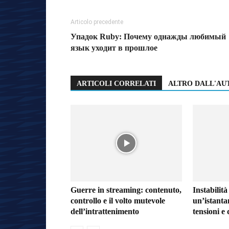
Articolo precedente
Упадок Ruby: Почему однажды любимый
язык уходит в прошлое
ARTICOLI CORRELATI
ALTRO DALL'AU
Guerre in streaming: contenuto,
Instabilità
controllo e il volto mutevole
un’istanta
dell’intrattenimento
tensioni e 