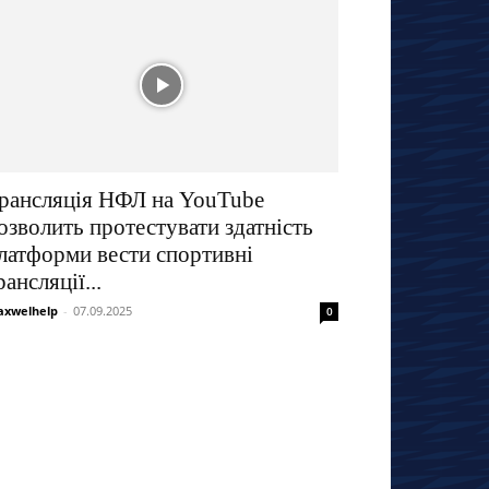
рансляція НФЛ на YouTube
озволить протестувати здатність
латформи вести спортивні
рансляції...
xwelhelp
-
07.09.2025
0