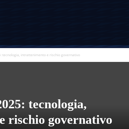
Tecnologia
tecnologia, intrattenimento e rischio governativo
e
25: tecnologia,
Consigli
e rischio governativo