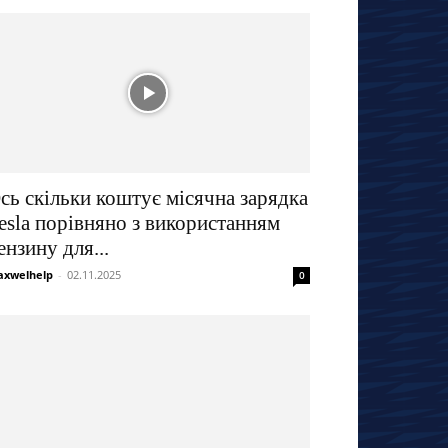
сь скільки коштує місячна зарядка
esla порівняно з використанням
ензину для...
xwelhelp
-
02.11.2025
0