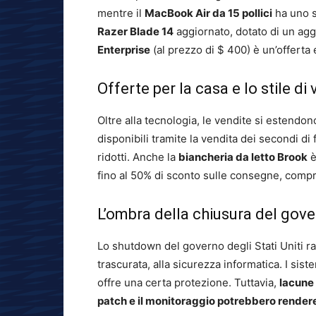
mentre il
MacBook Air da 15 pollici
ha uno s
Razer Blade 14
aggiornato, dotato di un agg
Enterprise
(al prezzo di $ 400) è un’offerta
Offerte per la casa e lo stile di 
Oltre alla tecnologia, le vendite si estendon
disponibili tramite la vendita dei secondi d
ridotti. Anche la
biancheria da letto Brook
è
fino al 50% di sconto sulle consegne, compres
L’ombra della chiusura del gov
Lo shutdown del governo degli Stati Uniti r
trascurata, alla sicurezza informatica. I sist
offre una certa protezione. Tuttavia,
lacune 
patch e il monitoraggio potrebbero rendere 