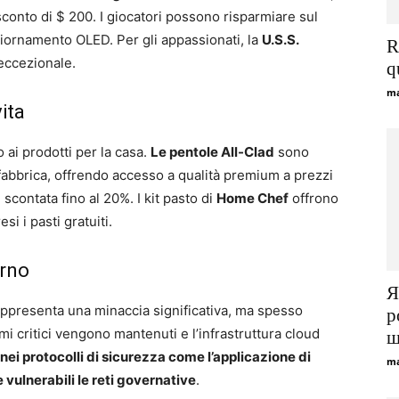
conto di $ 200. I giocatori possono risparmiare sul
iornamento OLED. Per gli appassionati, la
U.S.S.
R
 eccezionale.
q
ma
vita
o ai prodotti per la casa.
Le pentole All-Clad
sono
i fabbrica, offrendo accesso a qualità premium a prezzi
 scontata fino al 20%. I kit pasto di
Home Chef
offrono
i i pasti gratuiti.
erno
Я
appresenta una minaccia significativa, ma spesso
р
emi critici vengono mantenuti e l’infrastruttura cloud
щ
nei protocolli di sicurezza come l’applicazione di
ma
vulnerabili le reti governative
.