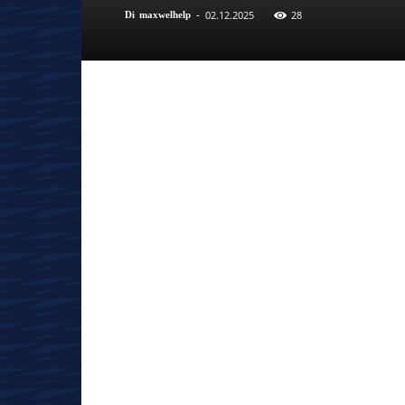
02.12.2025
28
Di
maxwelhelp
-