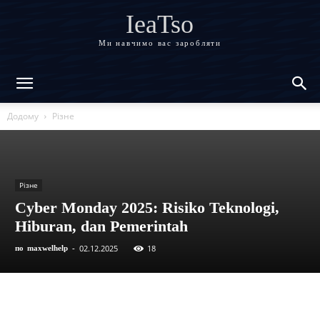
IeaTso
Ми навчимо вас заробляти
Додому
Різне
Різне
Cyber Monday 2025: Risiko Teknologi,
Hiburan, dan Pemerintah
02.12.2025
18
по
maxwelhelp
-