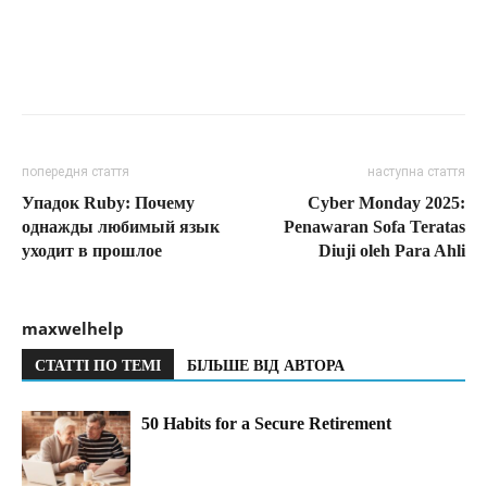
попередня стаття
наступна стаття
Упадок Ruby: Почему
Cyber Monday 2025:
однажды любимый язык
Penawaran Sofa Teratas
уходит в прошлое
Diuji oleh Para Ahli
maxwelhelp
СТАТТІ ПО ТЕМІ
БІЛЬШЕ ВІД АВТОРА
50 Habits for a Secure Retirement