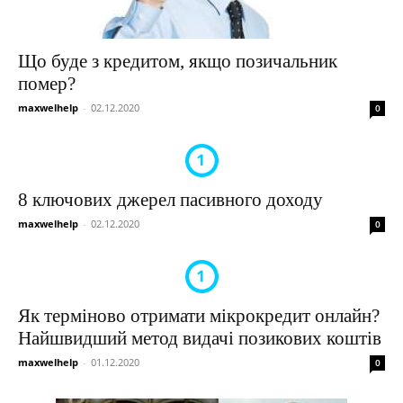
Що буде з кредитом, якщо позичальник
помер?
maxwelhelp
-
02.12.2020
0
8 ключових джерел пасивного доходу
maxwelhelp
-
02.12.2020
0
Як терміново отримати мікрокредит онлайн?
Найшвидший метод видачі позикових коштів
maxwelhelp
-
01.12.2020
0