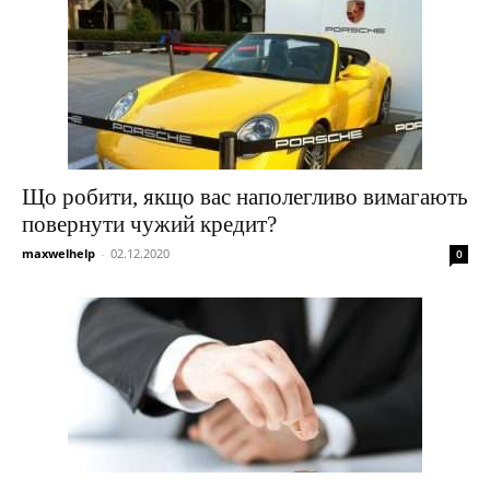
Що робити, якщо вас наполегливо вимагають
повернути чужий кредит?
maxwelhelp
-
02.12.2020
0