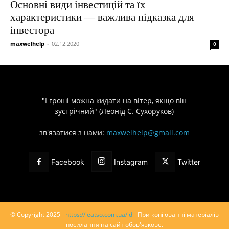
Основні види інвестицій та їх
характеристики — важлива підказка для
інвестора
maxwelhelp
-
02.12.2020
0
"І гроші можна кидати на вітер, якщо він
зустрічний" (Леонід С. Сухоруков)
зв'язатися з нами:
maxwelhelp@gmail.com
Facebook
Instagram
Twitter
© Copyright 2025 -
https://ieatso.com.ua/id
- При копіюванні матеріалів
посилання на сайт обов'язкове.