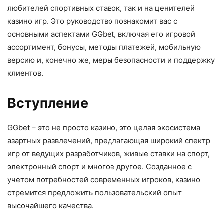
любителей спортивных ставок, так и на ценителей
казино игр. Это руководство познакомит вас с
основными аспектами GGbet, включая его игровой
ассортимент, бонусы, методы платежей, мобильную
версию и, конечно же, меры безопасности и поддержку
клиентов.
Вступление
GGbet – это не просто казино, это целая экосистема
азартных развлечений, предлагающая широкий спектр
игр от ведущих разработчиков, живые ставки на спорт,
электронный спорт и многое другое. Созданное с
учетом потребностей современных игроков, казино
стремится предложить пользовательский опыт
высочайшего качества.