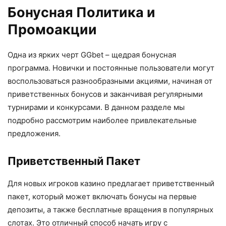
Бонусная Политика и
Промоакции
Одна из ярких черт GGbet – щедрая бонусная
программа. Новички и постоянные пользователи могут
воспользоваться разнообразными акциями, начиная от
приветственных бонусов и заканчивая регулярными
турнирами и конкурсами. В данном разделе мы
подробно рассмотрим наиболее привлекательные
предложения.
Приветственный Пакет
Для новых игроков казино предлагает приветственный
пакет, который может включать бонусы на первые
депозиты, а также бесплатные вращения в популярных
слотах. Это отличный способ начать игру с