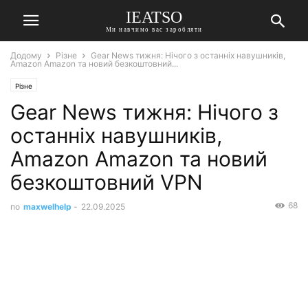
IEATSO
Ми навчимо вас заробляти
Додому
Різне
Gear News тижня: Нічого з останніх навушників,
Amazon Amazon та новий безкоштовний...
Різне
Gear News тижня: Нічого з
останніх навушників,
Amazon Amazon та новий
безкоштовний VPN
68
по
maxwelhelp
-
22.09.2025