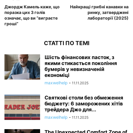
Джордж Камель каже, що
Найкращі грибні канавки на
поразка цих 3 голів
ринку, затверджені
означає, що ви “виграєте
лабораторії (2025)
гроші”
СТАТТІ ПО ТЕМІ
Шість фінансових пасток, з
якими стикається покоління
бумерів у невизначеній
економіці
maxwelhelp
-
11.11.2025
Святкові столи без обмеження
бюджету: 6 заморожених хітів
трейдера Джо для...
maxwelhelp
-
11.11.2025
The Unexpected Comfort Zone of