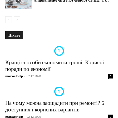
ampliamente entre los estados de EE. UU.
Цікаве
Кращі способи економити гроші. Корисні
поради по економії
maxwelhelp
-
02.12.2020
0
На чому можна заощадити при ремонті? 6
доступних і корисних варіантів
maxwelhelp
-
02.12.2020
0