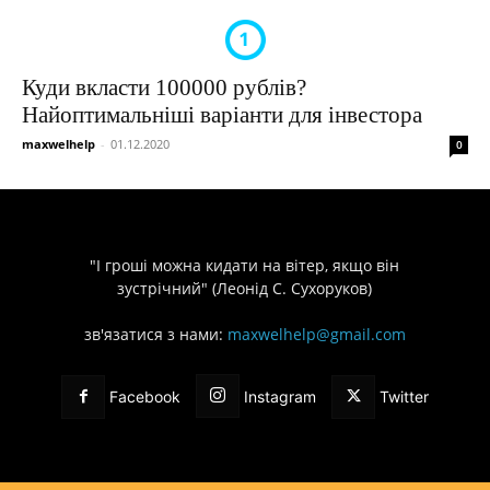
Куди вкласти 100000 рублів?
Найоптимальніші варіанти для інвестора
maxwelhelp
-
01.12.2020
0
"І гроші можна кидати на вітер, якщо він
зустрічний" (Леонід С. Сухоруков)
зв'язатися з нами:
maxwelhelp@gmail.com
Facebook
Instagram
Twitter