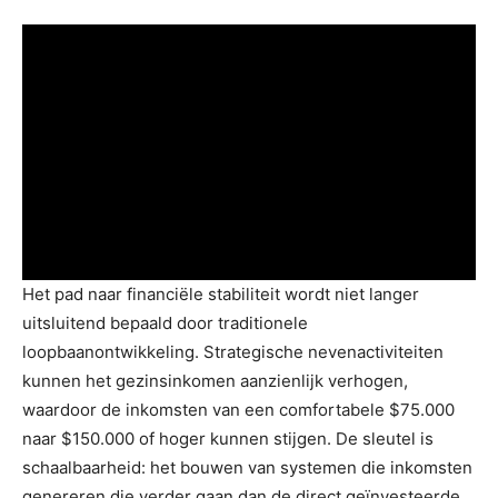
Het pad naar financiële stabiliteit wordt niet langer
uitsluitend bepaald door traditionele
loopbaanontwikkeling. Strategische nevenactiviteiten
kunnen het gezinsinkomen aanzienlijk verhogen,
waardoor de inkomsten van een comfortabele $75.000
naar $150.000 of hoger kunnen stijgen. De sleutel is
schaalbaarheid: het bouwen van systemen die inkomsten
genereren die verder gaan dan de direct geïnvesteerde