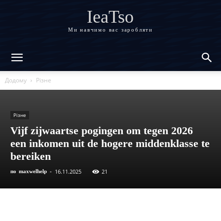
IeaTso
Ми навчимо вас заробляти
Додому
Різне
Різне
Vijf zijwaartse pogingen om tegen 2026
een inkomen uit de hogere middenklasse te
bereiken
16.11.2025
21
по
maxwelhelp
-