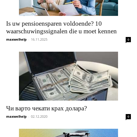
Is uw pensioensparen voldoende? 10
waarschuwingssignalen die u moet kennen
maxwelhelp
-
16.11.2025
0
Чи варто чекати крах долара?
maxwelhelp
-
02.12.2020
0