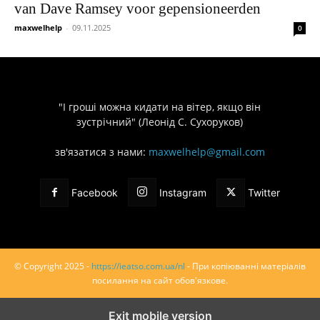
van Dave Ramsey voor gepensioneerden
maxwelhelp
-
09.11.2025
0
"І гроші можна кидати на вітер, якщо він
зустрічний" (Леонід С. Сухоруков)
зв'язатися з нами:
maxwelhelp@gmail.com
Facebook
Instagram
Twitter
© Copyright 2025 -
https://ieatso.com.ua/nl
- При копіюванні матеріалів
посилання на сайт обов'язкове.
Exit mobile version