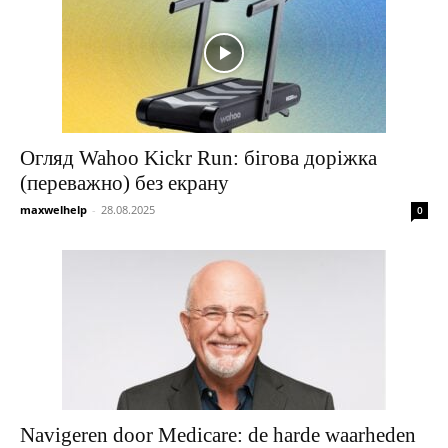
Огляд Wahoo Kickr Run: бігова доріжка
(переважно) без екрану
maxwelhelp
-
28.08.2025
0
Navigeren door Medicare: de harde waarheden