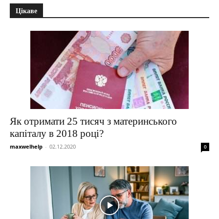
Цікаве
Як отримати 25 тисяч з материнського
капіталу в 2018 році?
maxwelhelp
-
02.12.2020
0