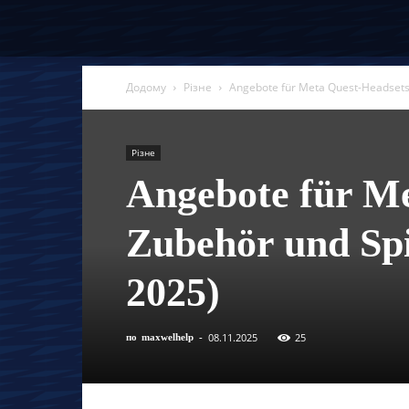
Додому
Різне
Angebote für Meta Quest-Headsets
Різне
Angebote für Me
Zubehör und Sp
2025)
08.11.2025
25
по
maxwelhelp
-