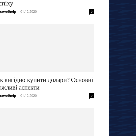
спіху
xwelhelp
-
01.12.2020
0
к вигідно купити долари? Основні
ажливі аспекти
xwelhelp
-
01.12.2020
0