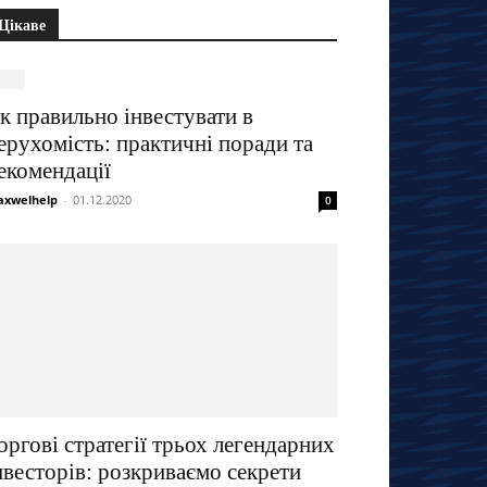
Цікаве
к правильно інвестувати в
ерухомість: практичні поради та
екомендації
xwelhelp
-
01.12.2020
0
оргові стратегії трьох легендарних
нвесторів: розкриваємо секрети