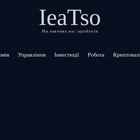
IeaTso
Ми навчимо вас заробляти
омія
Управління
Інвестиції
Робота
Криптовал