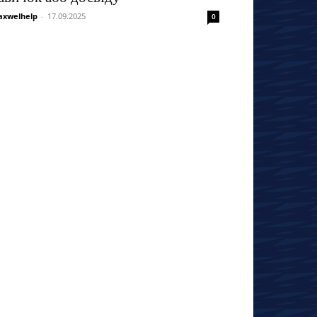
xwelhelp
-
17.09.2025
0