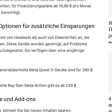
illen, für Finanzierungspläne ab 19,99 $ pro Monat
 berechtigt.
Я
Optionen für zusätzliche Einsparungen
П
р
ohl von Headsets als auch von Datenbrillen an, die
ma
en. Diese Geräte wurden gereinigt, auf Probleme
urückgesetzt. Sie verfügen über eine einjährige
neralüberholte Meta Quest 3-Geräte sind für 380 $
lte Ray-Ban-Meta-Brillen gibt es ab 239 $.
4
le und Add-ons
в
, können Sie bei neuen Inhalten sparen:
н