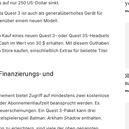
у
s auf nur 250 US-Dollar sinkt.
ma
a Quest 3 ist auch als generalüberholtes Gerät für
egenüber einem neuen Modell.
 Kauf eines neuen Quest 3- oder Quest 3S-Headsets
 Cash im Wert von 30 $ erhalten. Mit diesem Guthaben
tore kaufen, einschließlich Extras für beliebte Titel
 Finanzierungs- und
Я
в
ma
ment bietet Zugriff auf mindestens zwei kostenlose
 der Abonnementlaufzeit beansprucht werden. Es
euerscheinungen. Ein Quest 3-Paket kann drei
elspielerspiel
Batman: Arkham Shadow
enthalten.
on zu erleichtern, sind viele der oben genannten