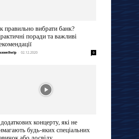
к правильно вибрати банк?
рактичні поради та важливі
екомендації
xwelhelp
-
02.12.2020
0
 додаткових концерту, які не
имагають будь-яких спеціальних
авичок або досвіду