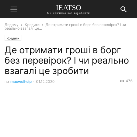
IEATSO
Ми навчимо вас заробляти
Додому
Кредити
Де отримати гроші в борг без перевірок? І чи
реально взагалі це...
Кредити
Де отримати гроші в борг
без перевірок? І чи реально
взагалі це зробити
476
по
maxwelhelp
-
01.12.2020