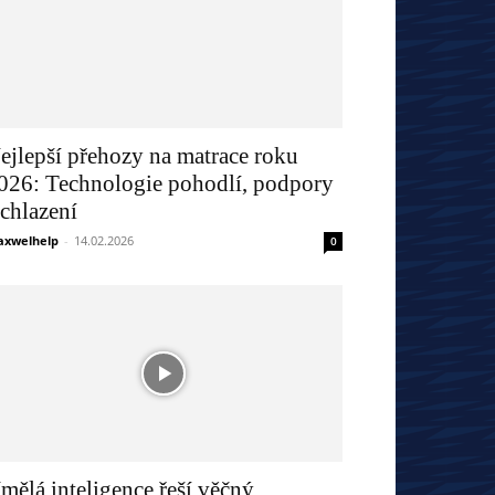
ejlepší přehozy na matrace roku
026: Technologie pohodlí, podpory
 chlazení
xwelhelp
-
14.02.2026
0
mělá inteligence řeší věčný