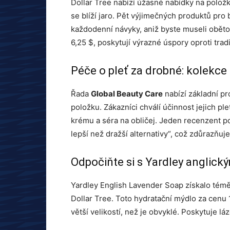
Dollar Tree nabízí úžasné nabídky na položky
se blíží jaro. Pět výjimečných produktů pr
každodenní návyky, aniž byste museli oběto
6,25 $, poskytují výrazné úspory oproti tr
Péče o pleť za drobné: kolekce
Řada
Global Beauty Care
nabízí základní pr
položku. Zákazníci chválí účinnost jejich pl
krému a séra na obličej. Jeden recenzent po
lepší než dražší alternativy“, což zdůrazňuje
Odpočiňte si s Yardley anglic
Yardley English Lavender Soap získalo tém
Dollar Tree. Toto hydratační mýdlo za cenu 
větší velikostí, než je obvyklé. Poskytuje l