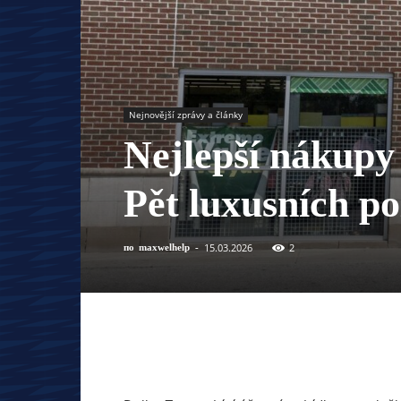
Nejnovější zprávy a články
Nejlepší nákupy
Pět luxusních po
15.03.2026
2
по
maxwelhelp
-