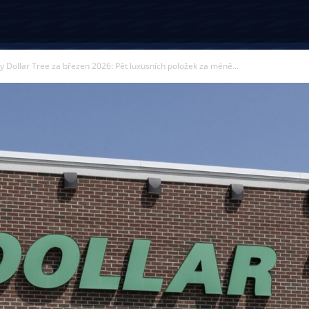
y Dollar Tree za březen 2026: Pět luxusních položek za méně...