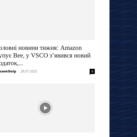
оловні новини тижня: Amazon
упує Bee, у VSCO з’явився новий
одаток,...
xwelhelp
-
28.07.2025
0