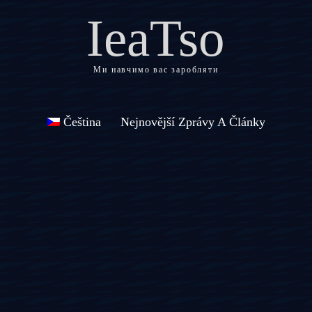
IeaTso
Ми навчимо вас заробляти
Čeština
Nejnovější Zprávy A Články