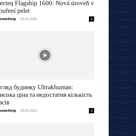
ecteq Flagship 1600: Nová úroveň v
ouření pelet
xwelhelp
-
03.03.2026
0
гляд будинку Ultrakhuman:
исока ціна та недостатня кількість
асів
xwelhelp
-
28.09.2025
0