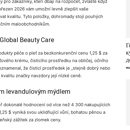
 pro zákazníky, kteří dbají na rozpočet, zvláště když
o březen 2026 vám umožní levně zlepšit vaše
vat kvalitu. Tyto položky, dohromady stojí pouhých
adičním maloobchodníkům.
 Global Beauty Care
Г
к
odukty péče o pleť za bezkonkurenční cenu 1,25 $ za
д
eťového krému, čisticího prostředku na obličej, očního
znamenal, že čisticí prostředek je „stejně dobrý nebo
ma
 kvalitu značky navzdory její nízké ceně.
kým levandulovým mýdlem
ěř dokonalé hodnocení od více než 4 300 nakupujících
1,25 $ vyniká svou uklidňující vůní, bohatou pěnou a
ázeňský zážitek za zlomek ceny.