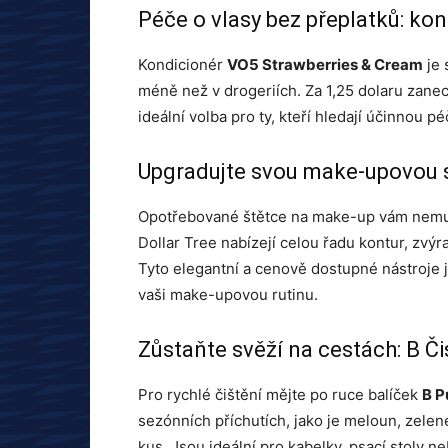
Péče o vlasy bez přeplatků: ko
Kondicionér
VO5 Strawberries & Cream
je 
méně než v drogeriích. Za 1,25 dolaru zane
ideální volba pro ty, kteří hledají účinnou p
Upgradujte svou make-upovou s
Opotřebované štětce na make-up vám nemu
Dollar Tree nabízejí celou řadu kontur, zvýr
Tyto elegantní a cenově dostupné nástroje 
vaši make-upovou rutinu.
Zůstaňte svěží na cestách: B Č
Pro rychlé čištění mějte po ruce balíček
B P
sezónních příchutích, jako je meloun, zelené 
kus. Jsou ideální pro kabelky, psací stoly n