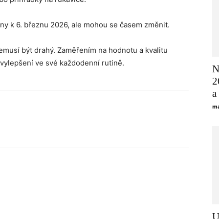
ny k 6. březnu 2026, ale mohou se časem změnit.
nemusí být drahý. Zaměřením na hodnotu a kvalitu
vylepšení ve své každodenní rutině.
N
2
a
ma
U