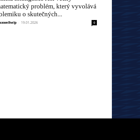
atematický problém, který vyvolává
olemiku o skutečných...
xwelhelp
-
19.01.2026
0