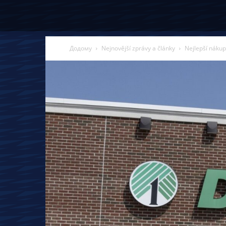
Додому
Nejnovější zprávy a články
Nejlepší nákup