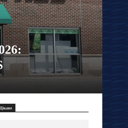
026:
$
Цікаве