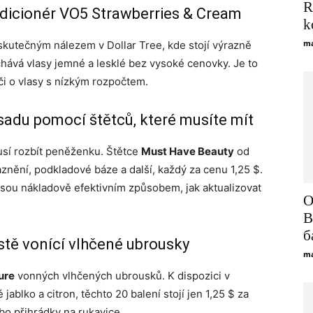
R
ndicionér VO5 Strawberries & Cream
k
ma
skutečným nálezem v Dollar Tree, kde stojí výrazně
chává vlasy jemné a lesklé bez vysoké cenovky. Je to
éči o vlasy s nízkým rozpočtem.
adu pomocí štětců, které musíte mít
sí rozbít peněženku. Štětce
Must Have Beauty
od
aznění, podkladové báze a další, každý za cenu 1,25 $.
jsou nákladově efektivním způsobem, jak aktualizovat
О
В
б
istě vonící vlhčené ubrousky
ma
ure
vonných vlhčených ubrousků. K dispozici v
jablko a citron, těchto 20 balení stojí jen 1,25 $ za
ebo přihrádky na rukavice.