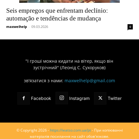
Seis empregos que enfrentam declínio:
automação e tendências de mudança
maxwelhelp
-
09.03.2026
0
"І гроші можна кидати на вітер, якщо він
зустрічний" (Леонід С. Сухоруков)
зв'язатися з нами:
maxwelhelp@gmail.com
Facebook
Instagram
Twitter
© Copyright 2026 -
https://ieatso.com.ua/pt
- При копіюванні
матеріалів посилання на сайт обов'язкове.