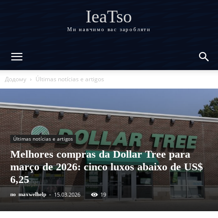
IeaTso
Ми навчимо вас заробляти
Додому
Últimas notícias e artigos
Últimas notícias e artigos
Melhores compras da Dollar Tree para
março de 2026: cinco luxos abaixo de US$
6,25
15.03.2026
19
по
maxwelhelp
-