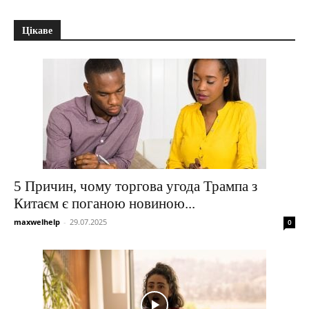
Цікаве
5 Причин, чому торгова угода Трампа з
Китаєм є поганою новиною...
maxwelhelp
-
29.07.2025
0