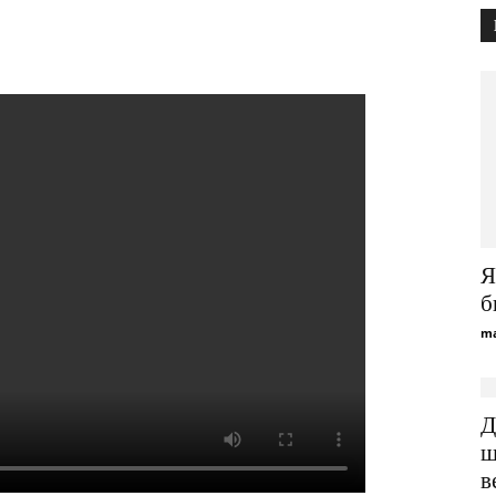
Я
б
ma
Д
щ
в