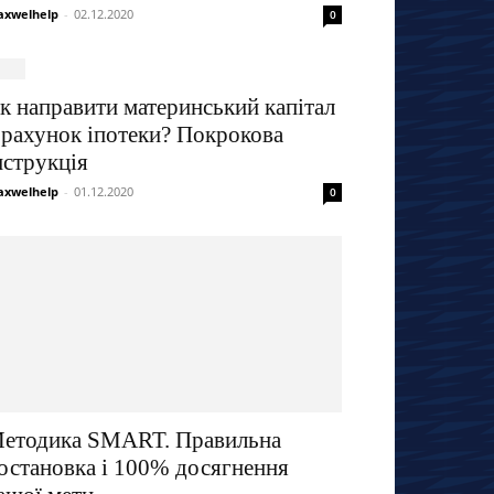
xwelhelp
-
02.12.2020
0
к направити материнський капітал
 рахунок іпотеки? Покрокова
нструкція
xwelhelp
-
01.12.2020
0
етодика SMART. Правильна
остановка і 100% досягнення