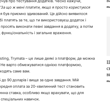
в
почув про тестування додатків. Чесно кажучи,
ma
“За що ж мені платити, якщо я просто користуюся
я був приємно здивований. Це дійсно виявилося
обі платять за те, що ти використовуєш додаток і
просять виконати певні завдання в додатку, а потім
 функціональність і загальне враження.
esting, Trymata – це лише деякі з платформ, де можна
Щ
в. Не варто обмежуватися однією платформою,
с
дходять саме вам.
в
 до 90 доларів і вище за одне завдання. Мій
ma
середня оплата за 20-хвилинний тест становить
инна ставка, особливо якщо врахувати, що для
 спеціальних навичок.