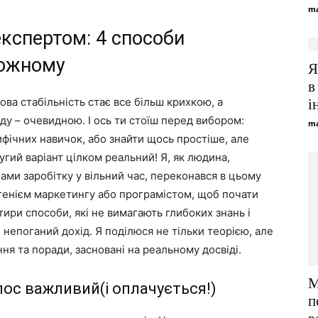
ma
експертом: 4 способи
кожному
Я
в
ова стабільність стає все більш крихкою, а
і
ду – очевидною. І ось ти стоїш перед вибором:
ma
фічних навичок, або знайти щось простіше, але
ругий варіант цілком реальний! Я, як людина,
ами заробітку у вільний час, переконався в цьому
 генієм маркетингу або програмістом, щоб почати
отири способи, які не вимагають глибоких знань і
непоганий дохід. Я поділюся не тільки теорією, але
ня та поради, засновані на реальному досвіді.
М
лос важливий(і оплачується!)
п