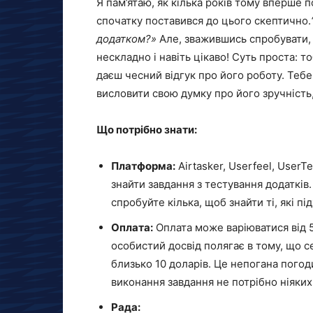
Я пам’ятаю, як кілька років тому вперше 
спочатку поставився до цього скептично.
додатком?»
Але, зважившись спробувати, 
нескладно і навіть цікаво! Суть проста: т
даєш чесний відгук про його роботу. Тебе 
висловити свою думку про його зручність,
Що потрібно знати:
Платформа:
Airtasker, Userfeel, UserT
знайти завдання з тестування додаткі
спробуйте кілька, щоб знайти ті, які пі
Оплата:
Оплата може варіюватися від 5
особистий досвід полягає в тому, що 
близько 10 доларів. Це непогана погод
виконання завдання не потрібно ніяких
Рада: