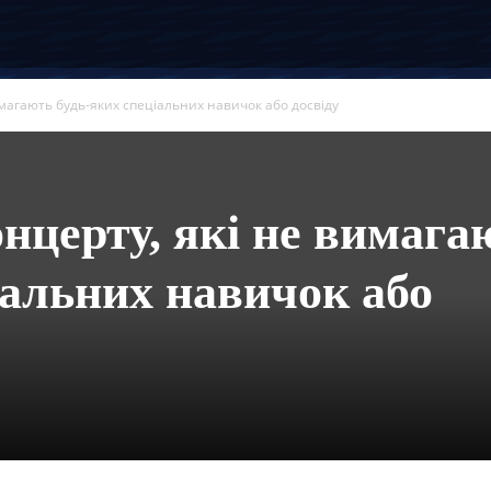
имагають будь-яких спеціальних навичок або досвіду
онцерту, які не вимага
іальних навичок або