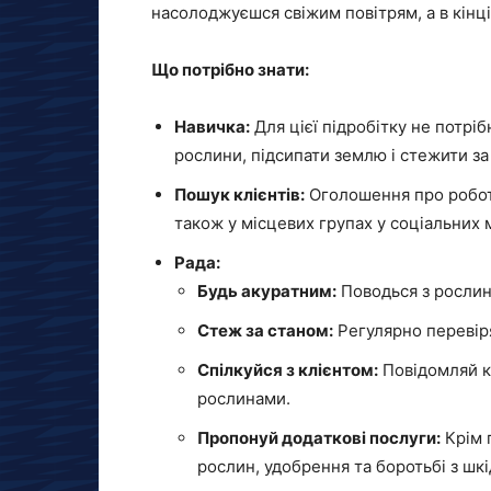
насолоджуєшся свіжим повітрям, а в кінці
Що потрібно знати:
Навичка:
Для цієї підробітку не потрі
рослини, підсипати землю і стежити за 
Пошук клієнтів:
Оголошення про роботу
також у місцевих групах у соціальних
Рада:
Будь акуратним:
Поводься з рослин
Стеж за станом:
Регулярно перевіря
Спілкуйся з клієнтом:
Повідомляй к
рослинами.
Пропонуй додаткові послуги:
Крім 
рослин, удобрення та боротьбі з шк