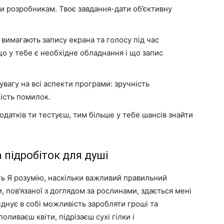
и розробникам. Твоє завдання-дати об’єктивну
вимагають запису екрана та голосу під час
о у тебе є необхідне обладнання і що запис
вагу на всі аспекти програми: зручність
ність помилок.
датків ти тестуєш, тим більше у тебе шансів знайти
 підробіток для душі
іть Я розумію, наскільки важливий правильний
, пов’язаної з доглядом за рослинами, здається мені
днує в собі можливість заробляти гроші та
оливаєш квіти, підрізаєш сухі гілки і