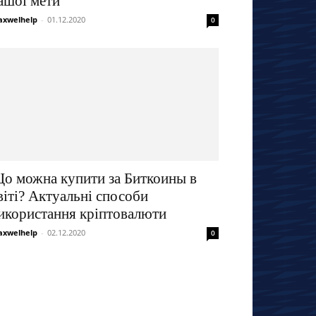
ашої мети
xwelhelp
-
01.12.2020
0
о можна купити за Биткоины в
віті? Актуальні способи
икористання кріптовалюти
xwelhelp
-
02.12.2020
0