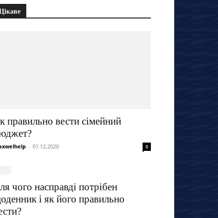
Цікаве
к правильно вести сімейний
юджет?
xwelhelp
-
01.12.2020
0
ля чого насправді потрібен
оденник і як його правильно
ести?