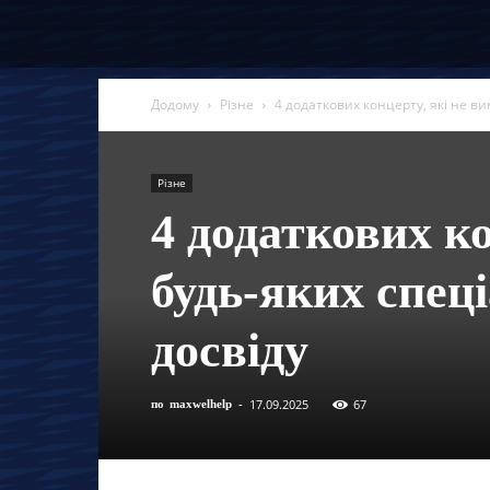
Додому
Різне
4 додаткових концерту, які не в
Різне
4 додаткових к
будь-яких спец
досвіду
17.09.2025
67
по
maxwelhelp
-