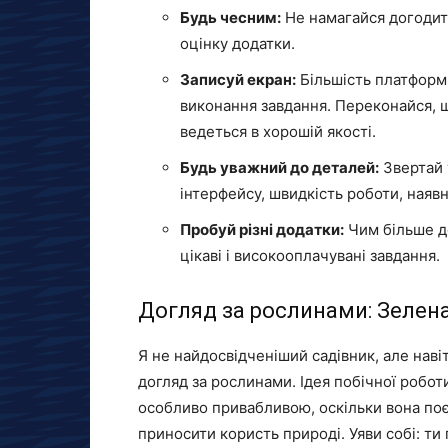
Будь чесним:
Не намагайся догодит
оцінку додатки.
Записуй екран:
Більшість платформ 
виконання завдання. Переконайся, щ
ведеться в хорошій якості.
Будь уважний до деталей:
Звертай у
інтерфейсу, швидкість роботи, наяв
Пробуй різні додатки:
Чим більше до
цікаві і високооплачувані завдання.
Догляд за рослинами: Зелена
Я не найдосвідченіший садівник, але нав
догляд за рослинами. Ідея побічної роботи
особливо привабливою, оскільки вона поє
приносити користь природі. Уяви собі: ти п