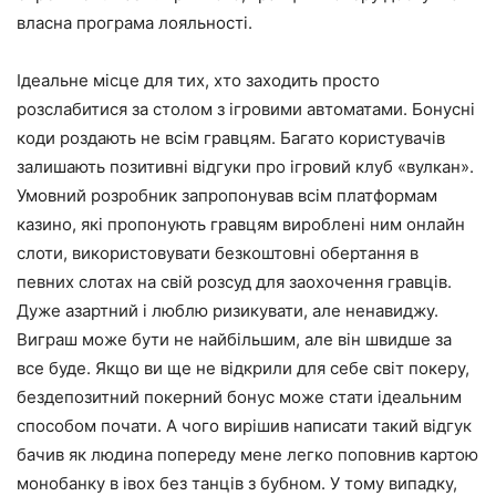
власна програма лояльності.
Ідеальне місце для тих, хто заходить просто
розслабитися за столом з ігровими автоматами. Бонусні
коди роздають не всім гравцям. Багато користувачів
залишають позитивні відгуки про ігровий клуб «вулкан».
Умовний розробник запропонував всім платформам
казино, які пропонують гравцям вироблені ним онлайн
слоти, використовувати безкоштовні обертання в
певних слотах на свій розсуд для заохочення гравців.
Дуже азартний і люблю ризикувати, але ненавиджу.
Виграш може бути не найбільшим, але він швидше за
все буде. Якщо ви ще не відкрили для себе світ покеру,
бездепозитний покерний бонус може стати ідеальним
способом почати. А чого вирішив написати такий відгук
бачив як людина попереду мене легко поповнив картою
монобанку в івох без танців з бубном. У тому випадку,