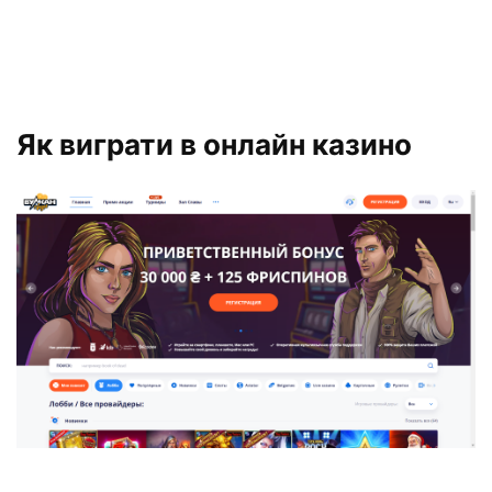
Як виграти в онлайн казино