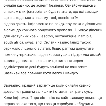
онлайн казино, це аспект безпеки. Ознайомившись зі
списком цих факторів, ви будете знати, що всі заклади,
що знаходяться в нашому топі, повністю їм
відповідають. Інформацію по вейджеру можна дізнатися
в описі до кожного бонусного пропозиції. Бонус дійсний
для наступних країн: lesotho, mozambique, namibia,
south africa, swaziland. Онлайн казино laimz також
отримало ліцензію в латвії. Якщо раптом допустите
помилку-призначена для користувача підтримка онлайн
казино допоможе вирішити це питання через
адміністрацію дані будуть замінені на ваш запит.
Зазвичай все повинно бути легко і швидко.
Звичайно, кращий варіант-це коли онлайн казино
дозволяє гравцям залишити і ставки і виграну суму.
Коли інформації про ліцензію на сайті закладу немає, це
перша ознака того, що гравця спробують обдурити.