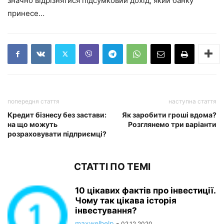
значно відрізнятися підсумковий дохід, який банку
принесе…
попередня стаття
наступна стаття
Кредит бізнесу без застави:
Як заробити гроші вдома?
на що можуть
Розглянемо три варіанти
розраховувати підприємці?
СТАТТІ ПО ТЕМІ
10 цікавих фактів про інвестиції.
Чому так цікава історія
інвестування?
maxwelhelp
-
02.12.2020