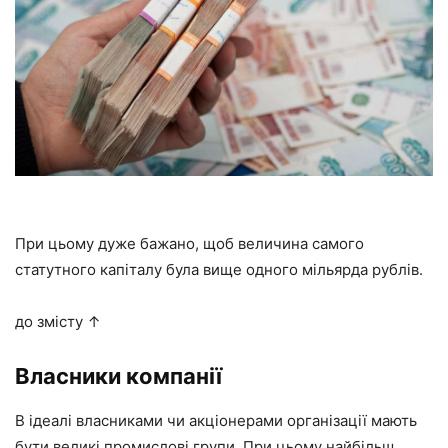
При цьому дуже бажано, щоб величина самого
статутного капіталу була вище одного мільярда рублів.
до змісту ↑
Власники компанії
В ідеалі власниками чи акціонерами організації мають
бути великі промислові групи. При цьому найбільш