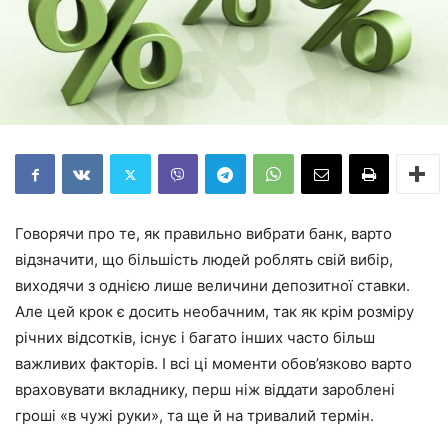
Говорячи про те, як правильно вибрати банк, варто
відзначити, що більшість людей роблять свій вибір,
виходячи з однією лише величини депозитної ставки.
Але цей крок є досить необачним, так як крім розміру
річних відсотків, існує і багато інших часто більш
важливих факторів. І всі ці моменти обов’язково варто
враховувати вкладнику, перш ніж віддати зароблені
гроші «в чужі руки», та ще й на тривалий термін.