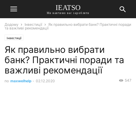
IEATSO
Ми навчимо вас заробляти
Додому
Інвестиції
Як правильно вибрати банк? Практичні поради
та важливі рекомендації
Інвестиції
Як правильно вибрати
банк? Практичні поради та
важливі рекомендації
547
по
maxwelhelp
-
02.12.2020