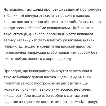
Як правило, такі щедрі пропозиції зазвичай пропонують
ті банки, які відчувають сильну нестачу в наявних
коштах для погашення різноманітних зобов’язань перед
кредиторами або своїми вкладниками. Щоб вийти з
такої ситуації, фінансові організації часто вкладають
велику частину капіталу в високо ризиковані активи.
Наприклад, видають кредити під високий відсоток
починаючим підприємцям або приватним особам без
якого-небудь певного джерела доходу.
Природно, що ймовірність банкрутства установи в
такому випадку доволі висока. Підвищену на 1-3%
прибуток за короткостроковими депозитами ще
можливо пояснити певною тимчасовою нестачею
ліквідності. Але якщо ж банк обіцяє фантастичні
відсотки за «довгим» депозитами (строком від 1 року),