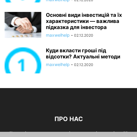
Основні види інвестицій та їх
характеристики — важлива
підказка для інвестора
maxwelhelp
-
02.12.2020
Куди вкласти гроші під
відсотки? Актуальні методи
maxwelhelp
-
02.12.2020
ПРО НАС
"І гроші можна кидати на вітер, якщо він зустрічний"