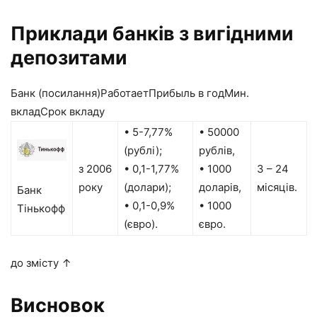
Приклади банків з вигідними
депозитами
Банк (посилання)РаботаетПрибыль в годМин.
вкладСрок вкладу
• 5-7,77%
• 50000
(рублі);
рублів,
з 2006
• 0,1-1,77%
• 1000
3 – 24
року
(долари);
доларів,
місяців.
Банк
• 0,1-0,9%
• 1000
Тінькофф
(євро).
євро.
до змісту ↑
Висновок