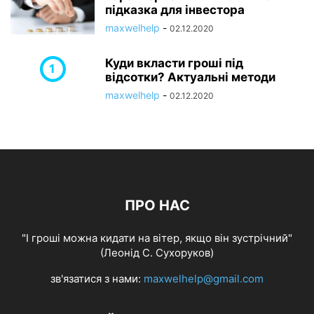
підказка для інвестора
maxwelhelp
-
02.12.2020
Куди вкласти гроші під
відсотки? Актуальні методи
maxwelhelp
-
02.12.2020
ПРО НАС
"І гроші можна кидати на вітер, якщо він зустрічний"
(Леонід С. Сухоруков)
зв'язатися з нами:
maxwelhelp@gmail.com