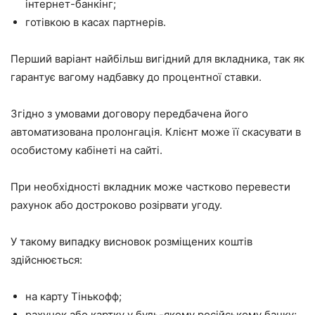
інтернет-банкінг;
готівкою в касах партнерів.
Перший варіант найбільш вигідний для вкладника, так як
гарантує вагому надбавку до процентної ставки.
Згідно з умовами договору передбачена його
автоматизована пролонгація. Клієнт може її скасувати в
особистому кабінеті на сайті.
При необхідності вкладник може частково перевести
рахунок або достроково розірвати угоду.
У такому випадку висновок розміщених коштів
здійснюється:
на
карту Тінькофф
;
рахунок або картку у будь-якому російському банку;