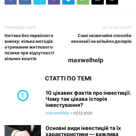
попередня стаття
наступна стаття
Іпотека без первісного
Самі незвичайні способи
внеску: кілька методів
економії на мільйон доларів
отримання житлового
позики при відсутності
вільних коштів
maxwelhelp
СТАТТІ ПО ТЕМІ
10 цікавих фактів про інвестиції.
Чому так цікава історія
інвестування?
maxwelhelp
-
02.12.2020
Основні види інвестицій та їх
характеристики — важлива