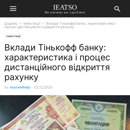
IEATSO
Ми навчимо вас заробляти
Додому
Інвестиції
Вклади Тінькофф банку: характеристика і
процес дистанційного відкриття рахунку
Інвестиції
Вклади Тінькофф банку:
характеристика і процес
дистанційного відкриття
рахунку
по
maxwelhelp
-
02.12.2020