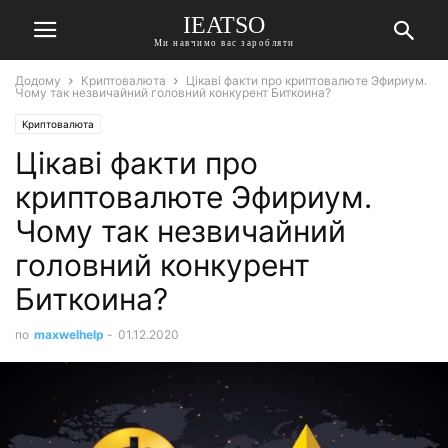
IEATSO
Ми навчимо вас заробляти
Додому
Криптовалюта
Цікаві факти про криптовалюте Эфириум.
Чому так незвичайний головний конкурент Биткоина?
Криптовалюта
Цікаві факти про
криптовалюте Эфириум.
Чому так незвичайний
головний конкурент
Биткоина?
по
maxwelhelp
-
01.12.2020