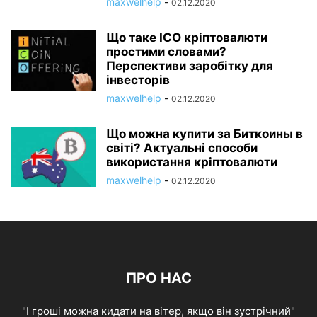
maxwelhelp
-
02.12.2020
Що таке ICO кріптовалюти
простими словами?
Перспективи заробітку для
інвесторів
maxwelhelp
-
02.12.2020
Що можна купити за Биткоины в
світі? Актуальні способи
використання кріптовалюти
maxwelhelp
-
02.12.2020
ПРО НАС
"І гроші можна кидати на вітер, якщо він зустрічний"