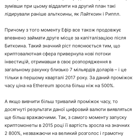
зумівши при цьому віддалити на другий план такі
лідирували раніше альткоины, як Лайткоин і Риппл.
Причому з того моменту Ефір все також продовжує
впевнено займати друге місце за капіталізацією після
Биткоина. Такий значний ріст пояснюється тим, що
криптовалютная сфера привернула нові потоки
інвестицій, отримавши в своє розпорядження в
загальному рахунку близько 7 мільярдів доларів – і це
тільки в першому кварталі 2017 року. За даний проміжок
часу ціна на Ethereum зросла більш ніж на 500%.
А якщо вивчити більш тривалий проміжок часу, то
досягнуті результати даної цифровий валюти виявляться
ще більш вражаючими. Так, з самого моменту запуску
криптомонеты в 2015 році її вартість зросла на значних
2 800%, незважаючи на великий розголос і грамотну