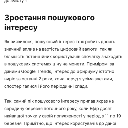
до змісту ↑
Зростання пошукового
інтересу
Як виявилося, пошуковий інтерес теж робить досить
значний вплив на вартість цифровий валюти, так як
більшість потенційних користувачів спочатку знаходять
в пошукових системах ціну на монети. Приміром, за
даними Google Trends, інтерес до Эфириуму істотно
виріс за останні 2 роки, хоча поряд з усіма злетами,
спостерігалися і його періодичні спади.
Так, самий пік пошукового інтересу припав якраз на
середину березня поточного року, коли Ефір досяг
найвищої точки у своїй популярності у період з 11 по 19
березня. Примітно, що інтерес користувачів до даної