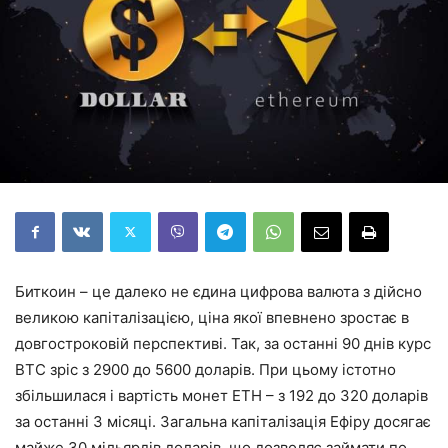
Биткоин – це далеко не єдина цифрова валюта з дійсно
великою капіталізацією, ціна якої впевнено зростає в
довгостроковій перспективі. Так, за останні 90 днів курс
ВТС зріс з 2900 до 5600 доларів. При цьому істотно
збільшилася і вартість монет ЕТН – з 192 до 320 доларів
за останні 3 місяці. Загальна капіталізація Ефіру досягає
майже 30 мільярдів доларів, що дозволяє займати по