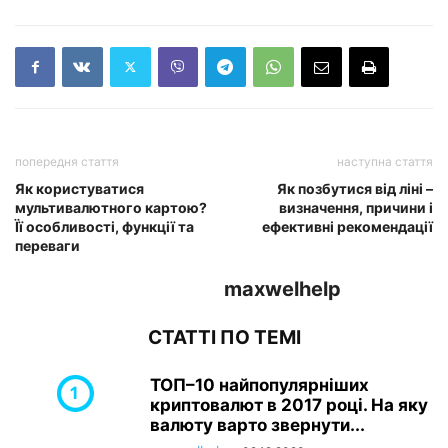
попередня стаття
наступна стаття
Як користуватися
Як позбутися від ліні –
мультивалютного картою?
визначення, причини і
Її особливості, функції та
ефективні рекомендації
переваги
maxwelhelp
СТАТТІ ПО ТЕМІ
ТОП–10 найпопулярніших
криптовалют в 2017 році. На яку
валюту варто звернути...