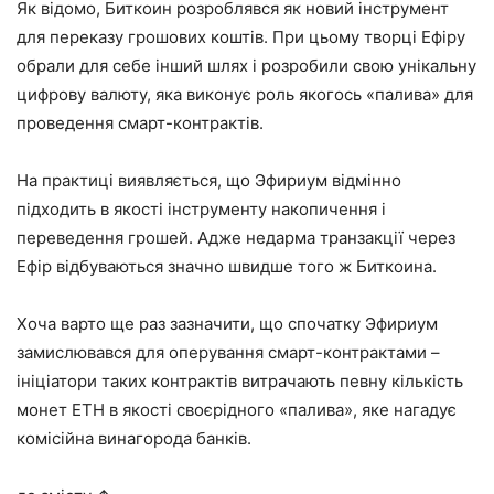
Як відомо, Биткоин розроблявся як новий інструмент
для переказу грошових коштів. При цьому творці Ефіру
обрали для себе інший шлях і розробили свою унікальну
цифрову валюту, яка виконує роль якогось «палива» для
проведення смарт-контрактів.
На практиці виявляється, що Эфириум відмінно
підходить в якості інструменту накопичення і
переведення грошей. Адже недарма транзакції через
Ефір відбуваються значно швидше того ж Биткоина.
Хоча варто ще раз зазначити, що спочатку Эфириум
замислювався для оперування смарт-контрактами –
ініціатори таких контрактів витрачають певну кількість
монет ЕТН в якості своєрідного «палива», яке нагадує
комісійна винагорода банків.