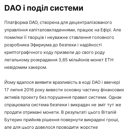
DAO і поділ системи
Платформа DAO, створена для децентралізованого
управління капіталовкладеннями, працює на Ефірі. Але
помилки її творців і неуважне ставлення головного
розробника Эфириума до безпеки і надійності
криптографічного коду призвели до свого роду
легальному розкрадання 3,65 мільйонів монет ЕТН
невідомим хакером.
Йому вдалося виявити вразливість в коді DAO і ввечері
17 липня 2016 року вивести основну частину фінансових
активів проекту без порушення правил системи. Однак
спрацювала система безпеки і викрадач не зміг тут же
продати отримані монети. В результаті цього Віталій
Бутерин прийняв рішення повернути викрадені гроші,
але для цього довелося проводити жорстке