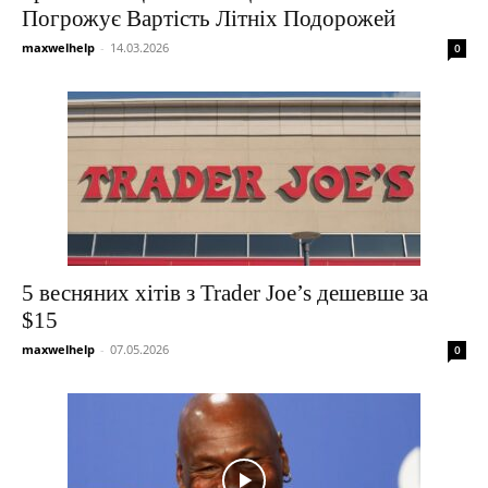
Погрожує Вартість Літніх Подорожей
maxwelhelp
-
14.03.2026
0
5 весняних хітів з Trader Joe’s дешевше за
$15
maxwelhelp
-
07.05.2026
0