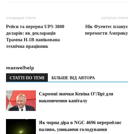
попередня стаття
наступна стаття
Рейси та перерва UPS 3800
Нік Фуентес планує
доларів: як декларація
перемогти Америку
Трампа H-1B панікована
технічна працівник
maxwelhelp
СТАТТІ ПО ТЕМІ
БІЛЬШЕ ВІД АВТОРА
Скромні звички Кевіна О’Лірі для
накопичення капіталу
Як чорна діра в NGC 4696 переробляє
паливо, уникаючи голодування