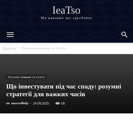
IeaTso
Ми навчимо вас заробляти
Додому
Останні новини та статті
Останні новини та статті
Що інвестувати під час спаду: розумні
стратегії для важких часів
24.09.2025
68
по
maxwelhelp
-