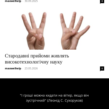
maxwelhelp
-
30.09.2025
0
Стародавні прийоми живлять
високотехнологічну науку
maxwelhelp
-
23.05.2026
0
"І гроші можна кидати на вітер, якщо він
зустрічний" (Леонід С. Сухоруков)