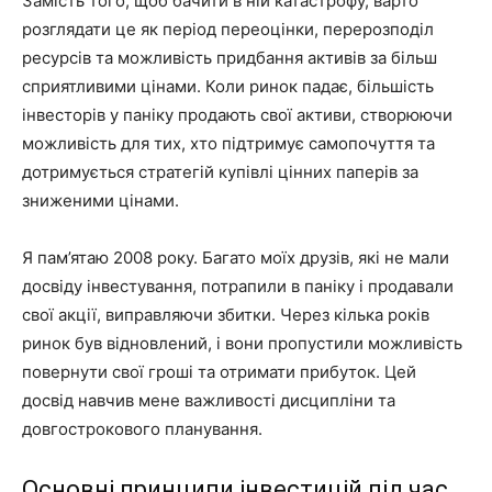
Замість того, щоб бачити в ній катастрофу, варто
розглядати це як період переоцінки, перерозподіл
ресурсів та можливість придбання активів за більш
сприятливими цінами. Коли ринок падає, більшість
інвесторів у паніку продають свої активи, створюючи
можливість для тих, хто підтримує самопочуття та
дотримується стратегій купівлі цінних паперів за
зниженими цінами.
Я пам’ятаю 2008 року. Багато моїх друзів, які не мали
досвіду інвестування, потрапили в паніку і продавали
свої акції, виправляючи збитки. Через кілька років
ринок був відновлений, і вони пропустили можливість
повернути свої гроші та отримати прибуток. Цей
досвід навчив мене важливості дисципліни та
довгострокового планування.
Основні принципи інвестицій під час