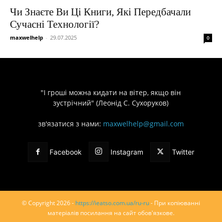
Чи Знаєте Ви Ці Книги, Які Передбачали
Сучасні Технології?
maxwelhelp
-
29.07.2025
0
"І гроші можна кидати на вітер, якщо він
зустрічний" (Леонід С. Сухоруков)
зв'язатися з нами:
maxwelhelp@gmail.com
Facebook
Instagram
Twitter
© Copyright 2026 -
https://ieatso.com.ua/ru-ru
- При копіюванні
матеріалів посилання на сайт обов'язкове.