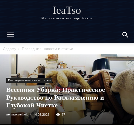
IeaTso
Ми навчимо вас заробляти
Додому
Последние новости и статьи
Последние новости и статьи
Весенняя Уборка: Практическое
Руководство по Расхламлению и
Глубокой Чистке
14.03.2026
17
по
maxwelhelp
-