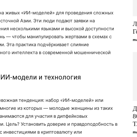
 на живых «ИИ-моделей» для проведения сложных
точной Азии. Эти люди подают заявки на
Л
ния несколькими языками и высокой доступности
Г
нь — чтобы манипулировать жертвами в схемах с
ma
и. Эта практика подчёркивает слияние
нного интеллекта в современной мошеннической
 ИИ-модели и технология
евожная тенденция: набор «ИИ-моделей» или
Д
 многие из которых — молодые женщины из таких
8
 нанимаются для участия в дипфейковых
T.
и. Цель? Установить доверие и правдоподобность в
с инвестициями в криптовалюту или
ma