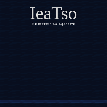
IeaTso
Ми навчимо вас заробляти