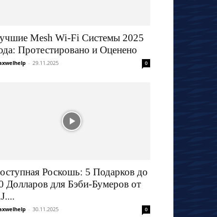
учшие Mesh Wi-Fi Системы 2025
ода: Протестировано и Оценено
xwelhelp
-
29.11.2025
0
оступная Роскошь: 5 Подарков до
0 Долларов для Бэби-Бумеров от
J....
xwelhelp
-
30.11.2025
0