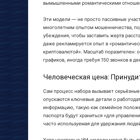
вымышленными романтическими отноше
Эти модели — не просто пассивные учас
многолетним опытом мошенничества, под
убеждения, чтобы заставить жертв расст
даже рекламируется опыт в «романтичес
криптовалютой». Масштаб поразителен: 
графиков, иногда требуя 150 звонков в де
Человеческая цена: Принуди
Сам процесс набора вызывает серьёзные 
опускаются ключевые детали о работодат
информацию, такую ​​как семейное полож
паспорта будут храниться «для управлени
часто используемая для удержания людей
Хотя некоторые ИИ-модели могут быть з