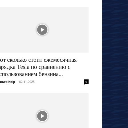
от сколько стоит ежемесячная
арядка Tesla по сравнению с
спользованием бензина...
xwelhelp
-
02.11.2025
0