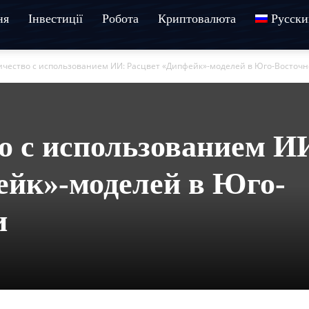
ня
Інвестиції
Робота
Криптовалюта
Русски
ество с использованием ИИ: Расцвет «Дипфейк»-моделей в Юго-Восточн
 с использованием И
ейк»-моделей в Юго-
и