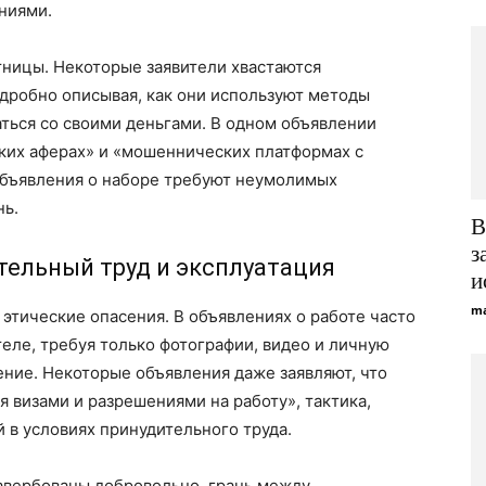
ниями.
тницы. Некоторые заявители хвастаются
робно описывая, как они используют методы
аться со своими деньгами. В одном объявлении
ких аферах» и «мошеннических платформах с
объявления о наборе требуют неумолимых
нь.
В
з
тельный труд и эксплуатация
и
ma
этические опасения. В объявлениях о работе часто
еле, требуя только фотографии, видео и личную
ение. Некоторые объявления даже заявляют, что
я визами и разрешениями на работу», тактика,
 в условиях принудительного труда.
авербованы добровольно, грань между