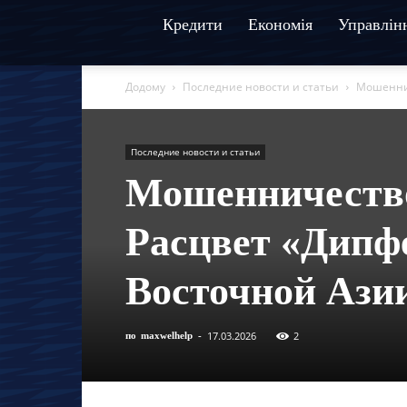
Кредити
Економія
Управлін
Додому
Последние новости и статьи
Мошеннич
Последние новости и статьи
Мошенничество
Расцвет «Дипф
Восточной Ази
17.03.2026
2
по
maxwelhelp
-