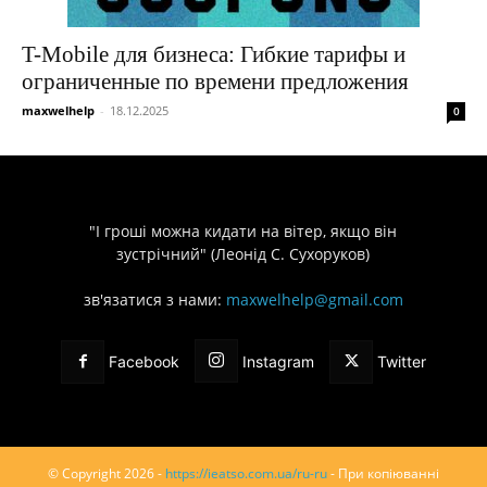
T-Mobile для бизнеса: Гибкие тарифы и
ограниченные по времени предложения
maxwelhelp
-
18.12.2025
0
"І гроші можна кидати на вітер, якщо він
зустрічний" (Леонід С. Сухоруков)
зв'язатися з нами:
maxwelhelp@gmail.com
Facebook
Instagram
Twitter
© Copyright 2026 -
https://ieatso.com.ua/ru-ru
- При копіюванні