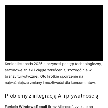
Koniec listopada 2025 r. przynosi postęp technologiczny,
sezonowe zniżki i ciągłe zakłócenia, szczególnie w
branży turystycznej. Oto krótkie spojrzenie na
najważniejsze zmiany i możliwości dla konsumentów.
Problemy z integracją AI i prywatnością
Funkcja
Windows Recall
firmy Microsoft zyskuje na