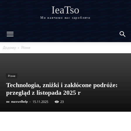
IeaTso
Ми навчимо вас заробляти
Додому
Різне
Різне
Technologia, zniżki i zakłócone podróże:
przegląd z listopada 2025 r
15.11.2025
23
по
maxwelhelp
-