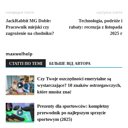
попередня стаття
наступна стаття
JackRabbit MG Doble:
Technologia, podróże i
Pracownik miejski czy
rabaty: recenzja z listopada
zagrożenie na chodniku?
2025 r
maxwelhelp
СТАТТІ ПО ТЕМІ
БІЛЬШЕ ВІД АВТОРА
Czy Twoje oszczędności emerytalne są
wystarczające? 10 znaków ostrzegawczych,
które musisz znać
Prezenty dla sportowców: kompletny
przewodnik po najlepszym sprzęcie
sportowym (2025)