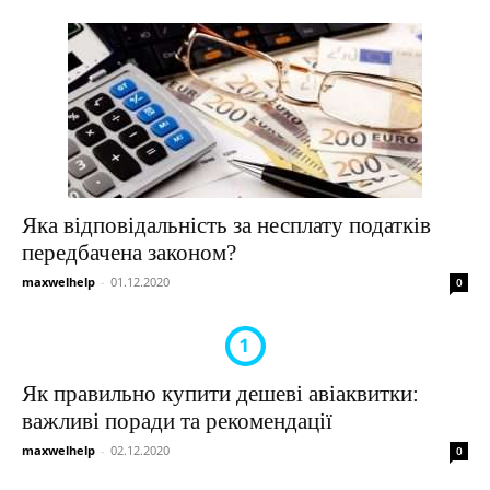
Яка відповідальність за несплату податків
передбачена законом?
maxwelhelp
-
01.12.2020
0
Як правильно купити дешеві авіаквитки:
важливі поради та рекомендації
maxwelhelp
-
02.12.2020
0