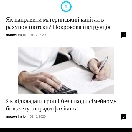
Як направити материнський капітал в
рахунок іпотеки? Покрокова інструкція
maxwelhelp
-
01.12.2020
0
Як відкладати гроші без шкоди сімейному
бюджету: поради фахівців
maxwelhelp
-
02.12.2020
0