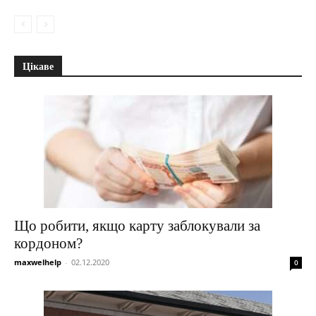
Цікаве
Що робити, якщо карту заблокували за
кордоном?
maxwelhelp
-
02.12.2020
0