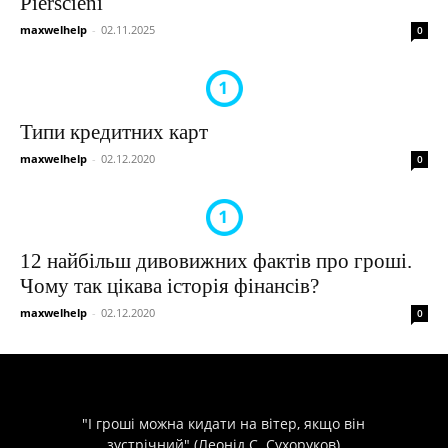
Pierścieni
maxwelhelp
-
02.11.2025
0
Типи кредитних карт
maxwelhelp
-
02.12.2020
0
12 найбільш дивовижних фактів про гроші.
Чому так цікава історія фінансів?
maxwelhelp
-
02.12.2020
0
"І гроші можна кидати на вітер, якщо він
зустрічний" (Леонід С. Сухоруков)