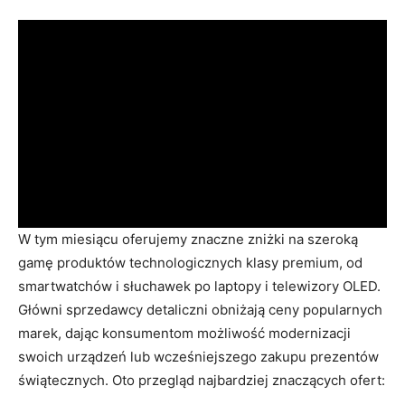
W tym miesiącu oferujemy znaczne zniżki na szeroką
gamę produktów technologicznych klasy premium, od
smartwatchów i słuchawek po laptopy i telewizory OLED.
Główni sprzedawcy detaliczni obniżają ceny popularnych
marek, dając konsumentom możliwość modernizacji
swoich urządzeń lub wcześniejszego zakupu prezentów
świątecznych. Oto przegląd najbardziej znaczących ofert: