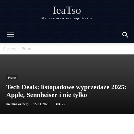
IeaTso
Ми навчимо вас заробляти
Додому
Різне
Різне
Tech Deals: listopadowe wyprzedaże 2025:
Apple, Sennheiser i nie tylko
15.11.2025
22
по
maxwelhelp
-