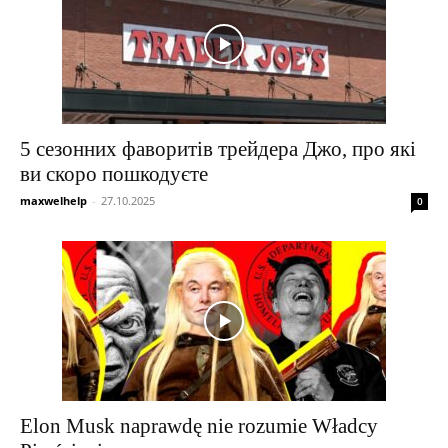
5 сезонних фаворитів трейдера Джо, про які
ви скоро пошкодуєте
maxwelhelp
-
27.10.2025
0
Elon Musk naprawdę nie rozumie Władcy