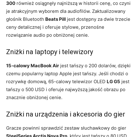
300
również osiągnęły najniższą w historii cenę, co czyni
je atrakcyjnym wyborem dla audiofilów. Zaktualizowany
głośnik Bluetooth
Beats Pill
jest dostępny za dwie trzecie
ceny detalicznej i oferuje stylowe, przenośne
rozwiązanie audio po obniżonej cenie.
Zniżki na laptopy i telewizory
15-calowy MacBook Air
jest tańszy o 200 dolarów, dzięki
czemu popularny laptop Apple jest tańszy. Jeśli chodzi o
rozrywkę domową, 65-calowy telewizor OLED
LG G5
jest
tańszy o 500 USD i oferuje najwyższą jakość obrazu po
znacznie obniżonej cenie.
Zniżki na urządzenia i akcesoria do gier
Gracze powinni sprawdzić zestaw słuchawkowy do gier
SteelSeries Arctis Nova Pro
, który jest tańszy o 80 USD.