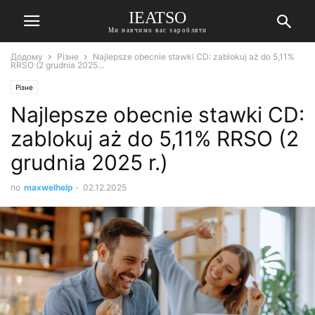
IEATSO
Ми навчимо вас заробляти
Додому
Різне
Najlepsze obecnie stawki CD: zablokuj aż do 5,11%
RRSO (2 grudnia 2025...
Різне
Najlepsze obecnie stawki CD:
zablokuj aż do 5,11% RRSO (2
grudnia 2025 r.)
по
maxwelhelp
-
02.12.2025