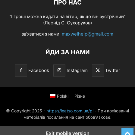
ПРО НАС
"І гроші можна кидати на вітер, якщо він зустрічний"
(Леонід С. Сухоруков)
зв'язатися з нами:
maxwelhelp@gmail.com
ЙДИ ЗА НАМИ
Facebook
Instagram
Twitter
Polski
Різне
© Copyright 2025 -
https://ieatso.com.ua/pl
- При копіюванні
матеріалів посилання на сайт обов'язкове.
Exit mobile version