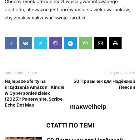
Obecny rynek oferuje możliwości gwarantowanego
dochodu, ale ważne jest porównanie stawek i warunków,
aby zmaksymalizować swoje zarobki.
попередня стаття
наступна стаття
Najlepsze oferty na
50 Привычек для Надёжной
urządzenia Amazon i Kindle
Пенсии
w Cyberponiedziałek
(2025): Paperwhite, Scribe,
Echo Dot Max
maxwelhelp
СТАТТІ ПО ТЕМІ