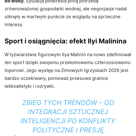
do wody.
Sytuacja podkreśla pilną potrzebę
zrównoważonej gospodarki wodnej, ale negocjacje nadal
utknęły w martwym punkcie ze względu na sprzeczne
interesy.
Sport i osiągnięcia: efekt Ilyi Malinina
W łyżwiarstwie figurowym Ilya Malinin na nowo zdefiniował
ten sport dzięki swojemu przełomowemu czteroosiowemu
toporowi. Jego występ na Zimowych Igrzyskach 2026 jest
bardzo oczekiwany, ponieważ przesuwa granice
lekkoatletyki i rozrywki.
ZBIEG TYCH TRENDÓW – OD
INTEGRACJI SZTUCZNEJ
INTELIGENCJI PO KONFLIKTY
POLITYCZNE I PRESJĘ