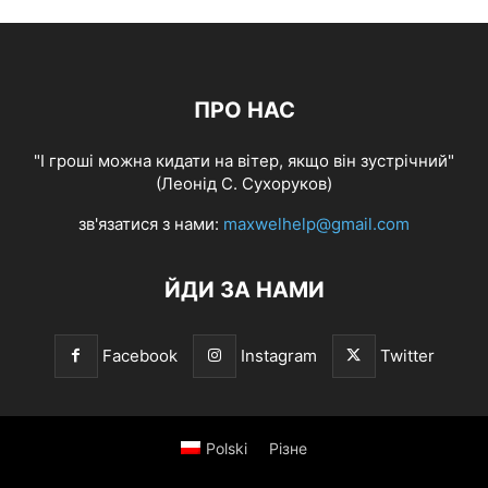
ПРО НАС
"І гроші можна кидати на вітер, якщо він зустрічний"
(Леонід С. Сухоруков)
зв'язатися з нами:
maxwelhelp@gmail.com
ЙДИ ЗА НАМИ
Facebook
Instagram
Twitter
Polski
Різне