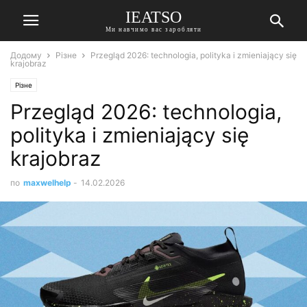
IEATSO
Ми навчимо вас заробляти
Додому
Різне
Przegląd 2026: technologia, polityka i zmieniający się
krajobraz
Різне
Przegląd 2026: technologia,
polityka i zmieniający się
krajobraz
по
maxwelhelp
-
14.02.2026