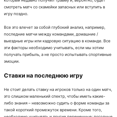
который недавно получил травму и, вероятно, будет
смотреть матч со скамейки запасных или вступить в
игру поздно.
Все это влечет за собой глубокий анализ, например,
последние матчи между командами, домашние /
выездные игры или кадровую ситуацию в команде. Все
эти факторы необходимо учитывать, если мы хотим
получать прибыль, а не просто испытывать спортивные
эмоции.
Ставки на последнюю игру
Не стоит делать ставку на игроков только на один матч,
это слишком маленький спектр, чтобы иметь какие-
либо знания – невозможно судить о форме команды за
такой короткий промежуток времени. Кроме того,
необходимо учитывать и другие переменные: погодные