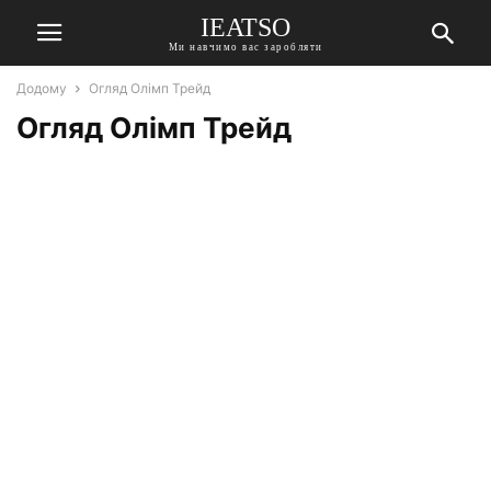
IEATSO
Ми навчимо вас заробляти
Додому
Огляд Олімп Трейд
Огляд Олімп Трейд