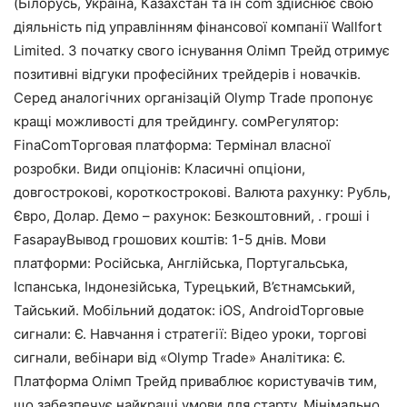
(Білорусь, Україна, Казахстан та ін com здійснює свою
діяльність під управлінням фінансової компанії Wallfort
Limited. З початку свого існування Олімп Трейд отримує
позитивні відгуки професійних трейдерів і новачків.
Серед аналогічних організацій Olymp Trade пропонує
кращі можливості для трейдингу. сомРегулятор:
FinaComТорговая платформа: Термінал власної
розробки. Види опціонів: Класичні опціони,
довгострокові, короткострокові. Валюта рахунку: Рубль,
Євро, Долар. Демо – рахунок: Безкоштовний, . гроші і
FasapayВывод грошових коштів: 1-5 днів. Мови
платформи: Російська, Англійська, Португальська,
Іспанська, Індонезійська, Турецький, В’єтнамський,
Тайський. Мобільний додаток: iOS, AndroidТорговые
сигнали: Є. Навчання і стратегії: Відео уроки, торгові
сигнали, вебінари від «Olymp Trade» Аналітика: Є.
Платформа Олімп Трейд приваблює користувачів тим,
що забезпечує найкращі умови для старту. Мінімально