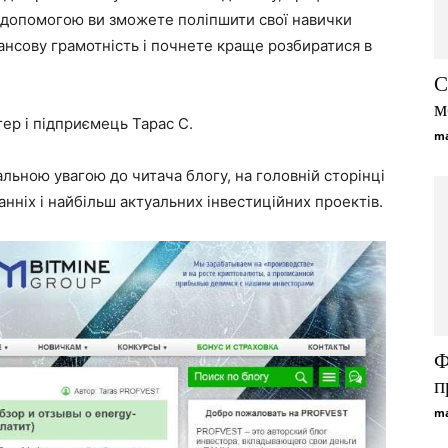
її допомогою ви зможете поліпшити свої навички
нансову грамотність і почнете краще розбиратися в
С
м
ер і підприємець Тарас С.
ma
льною увагою до читача блогу, на головній сторінці
анніх і найбільш актуальних інвестиційних проектів.
Ф
п
ma