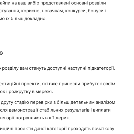
хайпи на ваш вибір представлені основні розділи
естування, корисне, новачкам, конкурси, бонуси і
мо їх більш докладно.
»
 розділу вам стануть доступні наступні підкатегорії.
естиційні проекти, які вже принесли прибуток своїм
к і розкрутку в мережі.
 другу стадію перевірки з більш детальним аналізом
ля демонстрації стабільних результатів і виплати
егорії потрапляють в «Лідери».
тиційні проекти даної категорії проходять початкову