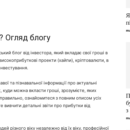
Я
п
ma
? Огляд блогу
ький блог від інвестора, який вкладає свої гроші в
високоприбуткові проекти (хайпи), кріптовалюти, в
інвестування.
авої та пізнавальної інформації про актуальні
, куди можна вкласти гроші, зрозумієте, яких
П
и правильно, ознайомитеся з повним описом усіх
б
те вивчити детальні звіти про прибутки від
з
ma
ей різного віку незалежно від їх віку, професійної