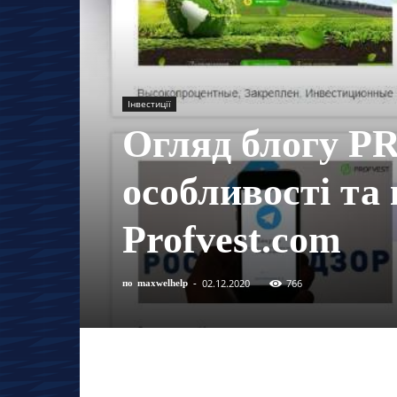
Інвестиції
Огляд блогу P
особливості та 
Profvest.com
02.12.2020
766
по
maxwelhelp
-