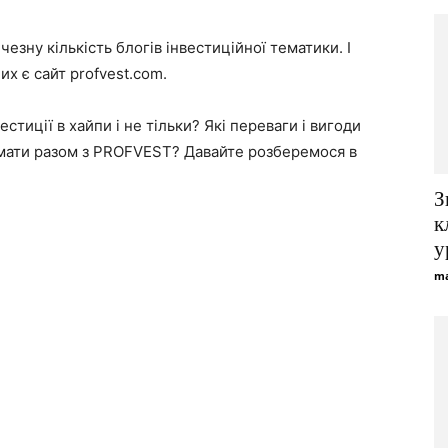
езну кількість блогів інвестиційної тематики. І
их є сайт profvest.com.
стиції в хайпи і не тільки? Які переваги і вигоди
имати разом з PROFVEST? Давайте розберемося в
З
к
у
ma