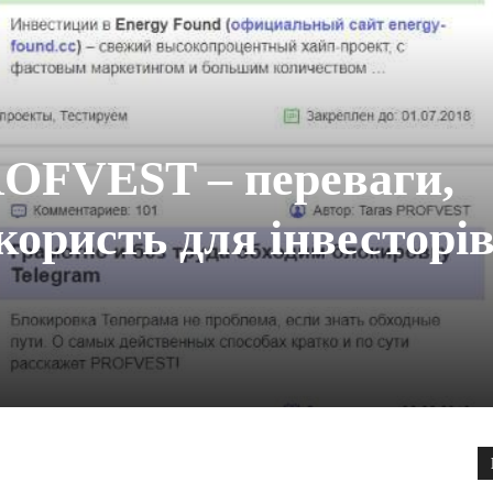
ROFVEST – переваги,
користь для інвесторів