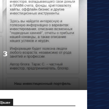
 з
Цікаве