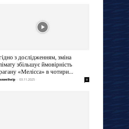
гідно з дослідженням, зміна
лімату збільшує ймовірність
рагану «Мелісса» в чотири...
xwelhelp
-
03.11.2025
0