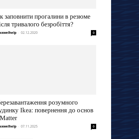
к заповнити прогалини в резюме
ісля тривалого безробіття?
xwelhelp
-
02.12.2020
0
ерезавантаження розумного
удинку Ikea: повернення до основ
 Matter
xwelhelp
-
07.11.2025
0