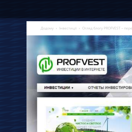
Додому
Інвестиції
Огляд блогу PROFVEST – перев