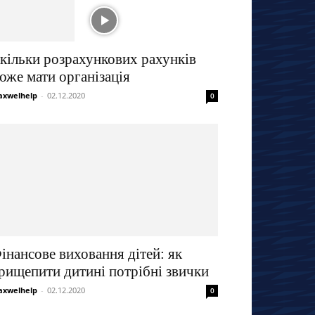
кільки розрахункових рахунків
оже мати організація
xwelhelp
-
02.12.2020
0
інансове виховання дітей: як
рищепити дитині потрібні звички
xwelhelp
-
02.12.2020
0