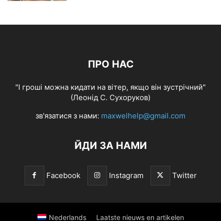
ПРО НАС
"І гроші можна кидати на вітер, якщо він зустрічний"
(Леонід С. Сухоруков)
зв'язатися з нами:
maxwelhelp@gmail.com
ЙДИ ЗА НАМИ
Facebook
Instagram
Twitter
Nederlands
Laatste nieuws en artikelen