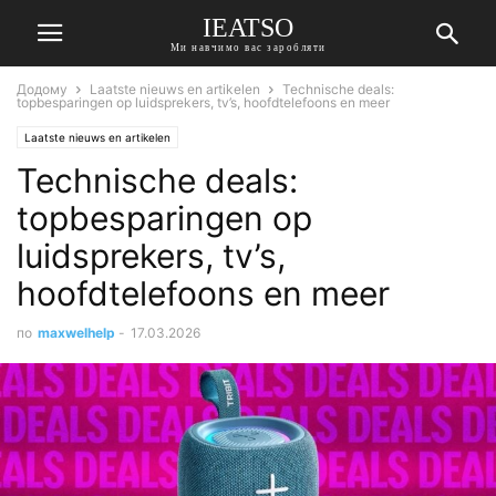
IEATSO
Ми навчимо вас заробляти
Додому
Laatste nieuws en artikelen
Technische deals:
topbesparingen op luidsprekers, tv’s, hoofdtelefoons en meer
Laatste nieuws en artikelen
Technische deals:
topbesparingen op
luidsprekers, tv’s,
hoofdtelefoons en meer
по
maxwelhelp
-
17.03.2026