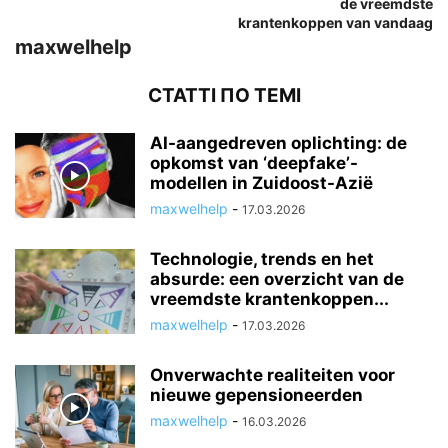
de vreemdste
krantenkoppen van vandaag
maxwelhelp
СТАТТІ ПО ТЕМІ
AI-aangedreven oplichting: de
opkomst van ‘deepfake’-
modellen in Zuidoost-Azië
maxwelhelp
-
17.03.2026
Technologie, trends en het
absurde: een overzicht van de
vreemdste krantenkoppen...
maxwelhelp
-
17.03.2026
Onverwachte realiteiten voor
nieuwe gepensioneerden
maxwelhelp
-
16.03.2026