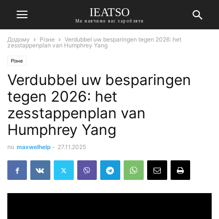
IEATSO
Ми навчимо вас заробляти
Додому
Різне
Verdubbel uw besparingen tegen 2026: het
zesstappenplan van Humphrey Yang
Різне
Verdubbel uw besparingen
tegen 2026: het
zesstappenplan van
Humphrey Yang
по
maxwelhelp
-
27.11.2025