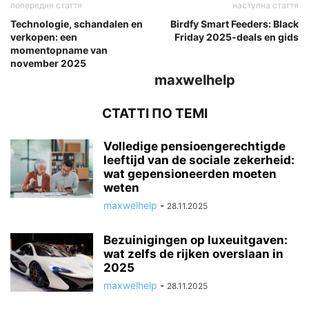
попередня стаття
наступна стаття
Technologie, schandalen en
Birdfy Smart Feeders: Black
verkopen: een
Friday 2025-deals en gids
momentopname van
november 2025
maxwelhelp
СТАТТІ ПО ТЕМІ
Volledige pensioengerechtigde
leeftijd van de sociale zekerheid:
wat gepensioneerden moeten
weten
maxwelhelp
-
28.11.2025
Bezuinigingen op luxeuitgaven:
wat zelfs de rijken overslaan in
2025
maxwelhelp
-
28.11.2025