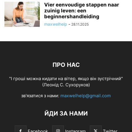
Vier eenvoudige stappen naar
zuinig leven: een
beginnershandleiding
maxwelhelp
-
28.11.2025
ПРО НАС
"І гроші можна кидати на вітер, якщо він зустрічний"
(Леонід С. Сухоруков)
зв'язатися з нами:
maxwelhelp@gmail.com
ЙДИ ЗА НАМИ
Facebook
Instagram
Twitter