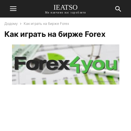
IEATSO
Ми навчимо вас заробляти
Додому
Как играть на бирже Forex
Как играть на бирже Forex