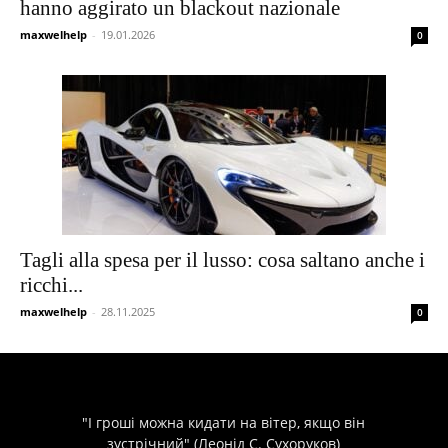
hanno aggirato un blackout nazionale
maxwelhelp
-
19.01.2026
0
Tagli alla spesa per il lusso: cosa saltano anche i
ricchi...
maxwelhelp
-
28.11.2025
0
"І гроші можна кидати на вітер, якщо він
зустрічний" (Леонід С. Сухоруков)