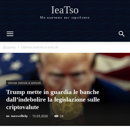
IeaTso
Ми навчимо вас заробляти
Додому
Ultime notizie e articoli
Ultime notizie e articoli
Trump mette in guardia le banche
dall’indebolire la legislazione sulle
criptovalute
15.03.2026
14
по
maxwelhelp
-