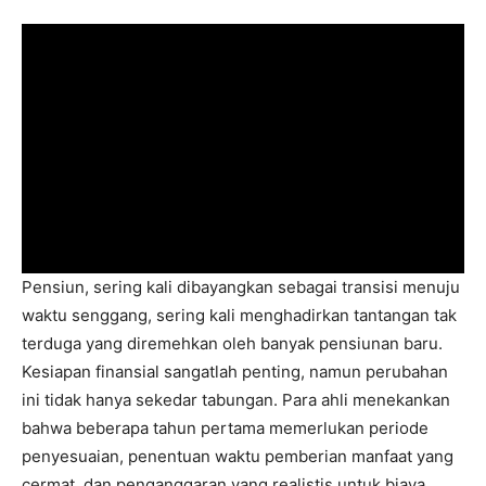
Pensiun, sering kali dibayangkan sebagai transisi menuju
waktu senggang, sering kali menghadirkan tantangan tak
terduga yang diremehkan oleh banyak pensiunan baru.
Kesiapan finansial sangatlah penting, namun perubahan
ini tidak hanya sekedar tabungan. Para ahli menekankan
bahwa beberapa tahun pertama memerlukan periode
penyesuaian, penentuan waktu pemberian manfaat yang
cermat, dan penganggaran yang realistis untuk biaya