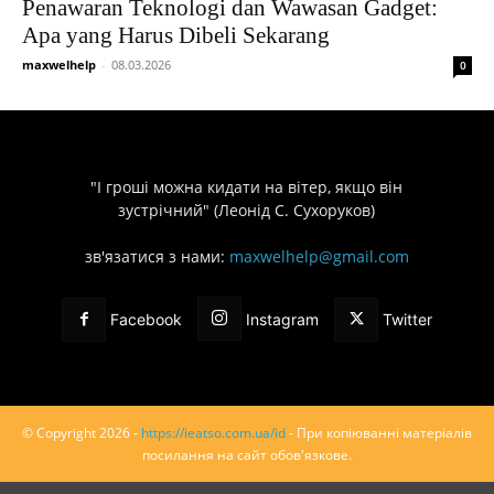
Penawaran Teknologi dan Wawasan Gadget:
Apa yang Harus Dibeli Sekarang
maxwelhelp
-
08.03.2026
0
"І гроші можна кидати на вітер, якщо він
зустрічний" (Леонід С. Сухоруков)
зв'язатися з нами:
maxwelhelp@gmail.com
Facebook
Instagram
Twitter
© Copyright 2026 -
https://ieatso.com.ua/id
- При копіюванні матеріалів
посилання на сайт обов'язкове.