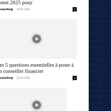
ипні 2025 року
xwelhelp
-
29.07.2025
0
es 5 questions essentielles à poser à
n conseiller financier
xwelhelp
-
22.03.2026
0