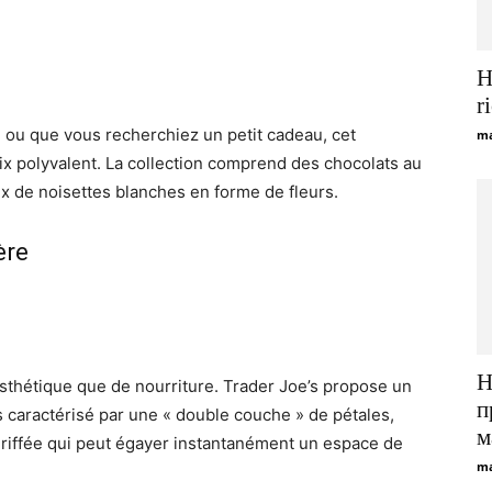
H
r
 ou que vous recherchiez un petit cadeau, cet
ma
ix polyvalent. La collection comprend des chocolats au
ux de noisettes blanches en forme de fleurs.
ère
H
sthétique que de nourriture. Trader Joe’s propose un
п
 caractérisé par une « double couche » de pétales,
м
uriffée qui peut égayer instantanément un espace de
ma