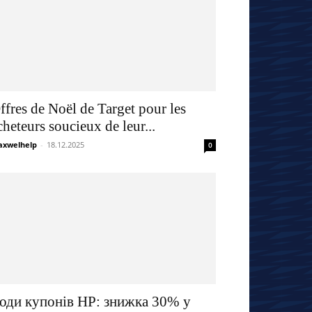
ffres de Noël de Target pour les
cheteurs soucieux de leur...
xwelhelp
-
18.12.2025
0
оди купонів HP: знижка 30% у