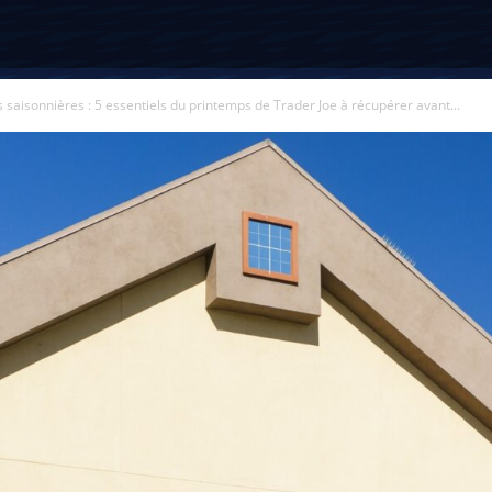
s saisonnières : 5 essentiels du printemps de Trader Joe à récupérer avant...