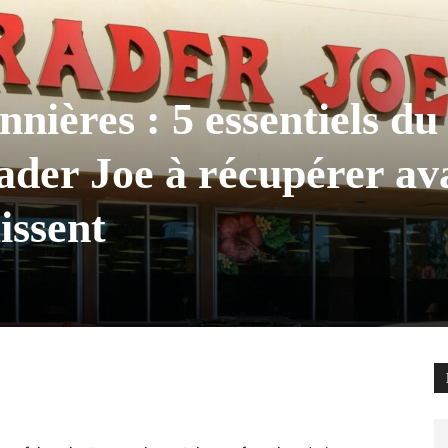
nnières : 5 essentiels du
ader Joe à récupérer av
issent