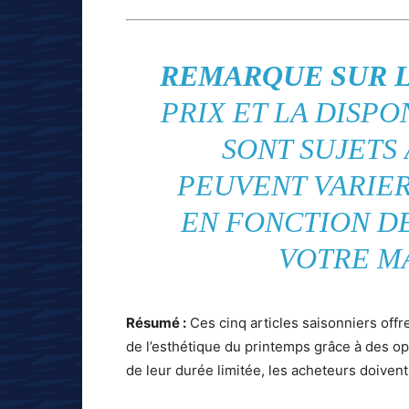
REMARQUE SUR LA
PRIX ET LA DISPO
SONT SUJETS
PEUVENT VARIE
EN FONCTION D
VOTRE M
Résumé :
Ces cinq articles saisonniers offr
de l’esthétique du printemps grâce à des o
de leur durée limitée, les acheteurs doivent 