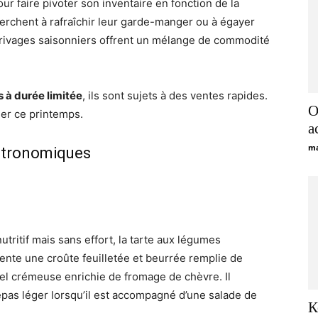
ur faire pivoter son inventaire en fonction de la
herchent à rafraîchir leur garde-manger ou à égayer
rrivages saisonniers offrent un mélange de commodité
s à durée limitée
, ils sont sujets à des ventes rapides.
O
her ce printemps.
a
ma
astronomiques
tritif mais sans effort, la tarte aux légumes
sente une croûte feuilletée et beurrée remplie de
l crémeuse enrichie de fromage de chèvre. Il
epas léger lorsqu’il est accompagné d’une salade de
К