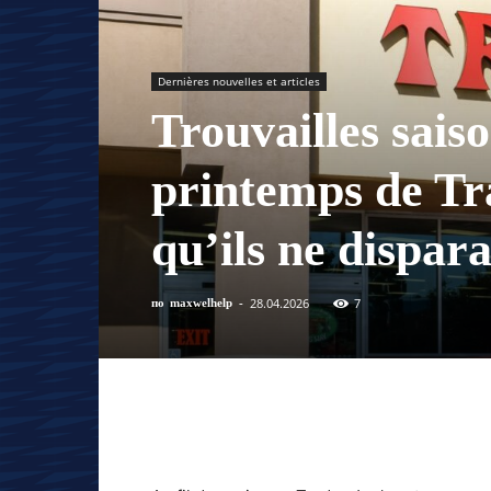
Dernières nouvelles et articles
Trouvailles saiso
printemps de Tr
qu’ils ne dispara
28.04.2026
7
по
maxwelhelp
-