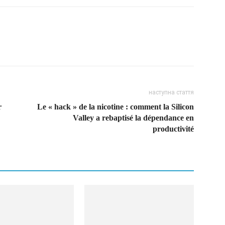
наступна стаття
r
Le « hack » de la nicotine : comment la Silicon
Valley a rebaptisé la dépendance en
productivité