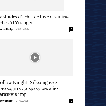
abitudes d’achat de luxe des ultra-
iches à l’étranger
xwelhelp
-
23.03.2026
0
ollow Knight: Silksong вже
ризводить до краху онлайн-
агазинів ігор
xwelhelp
-
07.09.2025
0