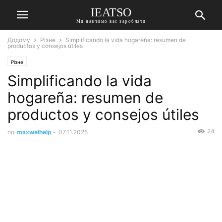
IEATSO
Ми навчимо вас заробляти
Додому
Різне
Simplificando la vida hogareña: resumen de
productos y consejos útiles
Різне
Simplificando la vida
hogareña: resumen de
productos y consejos útiles
24
по
maxwelhelp
-
07.11.2025