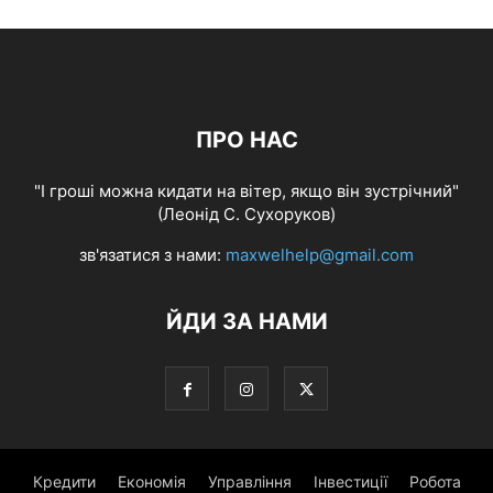
ПРО НАС
"І гроші можна кидати на вітер, якщо він зустрічний"
(Леонід С. Сухоруков)
зв'язатися з нами:
maxwelhelp@gmail.com
ЙДИ ЗА НАМИ
Кредити
Економія
Управління
Інвестиції
Робота