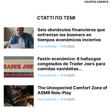
cocina casera
СТАТТІ ПО ТЕМІ
Seis obstáculos financieros que
enfrentan los boomers en
tiempos económicos inciertos
maxwelhelp
-
11.11.2025
Festín económico: 6 hallazgos
congelados de Trader Joe’s para
comidas navideñas...
maxwelhelp
-
11.11.2025
The Unexpected Comfort Zone of
ASMR Role-Play
maxwelhelp
-
11.11.2025