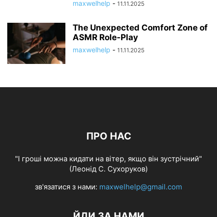
maxwelhelp
-
11.11.2025
The Unexpected Comfort Zone of
ASMR Role-Play
maxwelhelp
-
11.11.2025
ПРО НАС
"І гроші можна кидати на вітер, якщо він зустрічний"
(Леонід С. Сухоруков)
зв'язатися з нами:
maxwelhelp@gmail.com
ЙДИ ЗА НАМИ