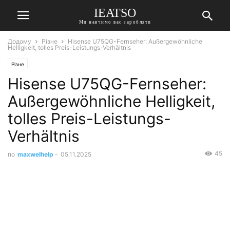
IEATSO
Ми навчимо вас заробляти
Додому
Різне
Hisense U75QG-Fernseher: Außergewöhnliche
Helligkeit, tolles Preis-Leistungs-Verhältnis
Різне
Hisense U75QG-Fernseher:
Außergewöhnliche Helligkeit,
tolles Preis-Leistungs-
Verhältnis
45
по
maxwelhelp
-
05.11.2025