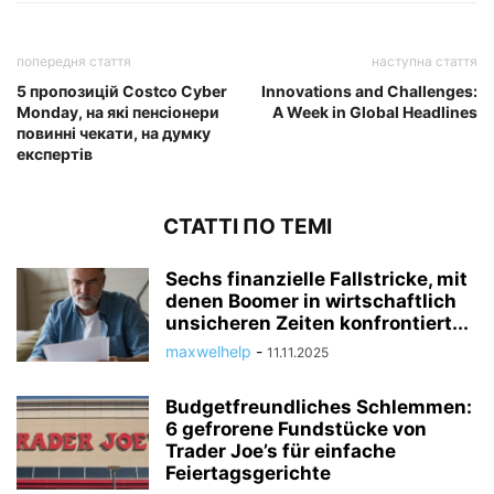
попередня стаття
наступна стаття
5 пропозицій Costco Cyber ​​​​
Innovations and Challenges:
Monday, на які пенсіонери
A Week in Global Headlines
повинні чекати, на думку
експертів
СТАТТІ ПО ТЕМІ
Sechs finanzielle Fallstricke, mit
denen Boomer in wirtschaftlich
unsicheren Zeiten konfrontiert...
maxwelhelp
-
11.11.2025
Budgetfreundliches Schlemmen:
6 gefrorene Fundstücke von
Trader Joe’s für einfache
Feiertagsgerichte