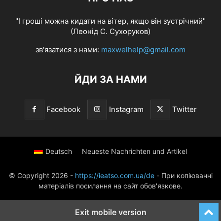
"І гроші можна кидати на вітер, якщо він зустрічний"
(Леонід С. Сухоруков)
зв'язатися з нами:
maxwelhelp@gmail.com
ЙДИ ЗА НАМИ
Facebook
Instagram
Twitter
Deutsch
Neueste Nachrichten und Artikel
© Copyright 2026 -
https://ieatso.com.ua/de
- При копіюванні
матеріалів посилання на сайт обов'язкове.
Exit mobile version