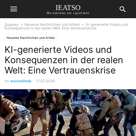
IEATSO
Ми навчимо вас заробляти
Додому
Neueste Nachrichten und Artikel
KI-generierte Videos und
Konsequenzen in der realen Welt: Eine Vertrauenskrise
Neueste Nachrichten und Artikel
KI-generierte Videos und
Konsequenzen in der realen
Welt: Eine Vertrauenskrise
по
maxwelhelp
-
17.02.2026